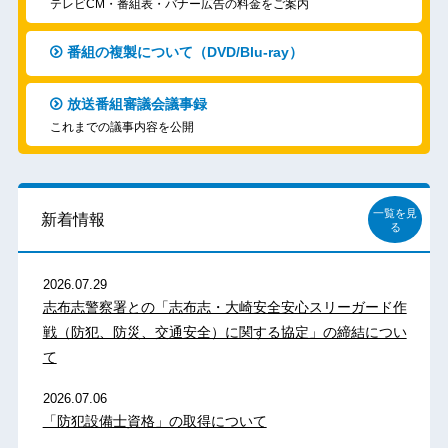
テレビCM・番組表・バナー広告の料金をご案内
番組の複製について（DVD/Blu-ray）
放送番組審議会議事録
これまでの議事内容を公開
一覧を見
新着情報
る
2026.07.29
志布志警察署との「志布志・大崎安全安心スリーガード作
戦（防犯、防災、交通安全）に関する協定」の締結につい
て
2026.07.06
「防犯設備士資格」の取得について