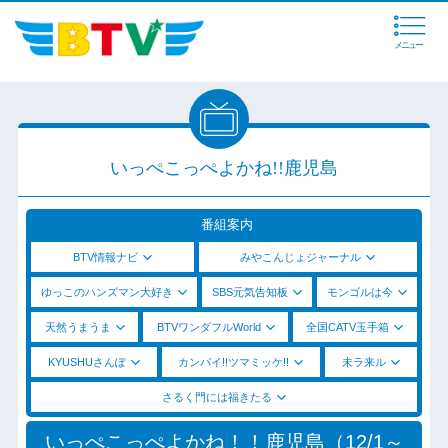
メニュー
いっぺこっぺよかね!!鹿児島
番組案内
BTV情報ナビ
みやこんじょジャーナル
ゆっこのハンズマン大好き
SBS元気告知板
モンゴルは今
天然うまうま
BTVワンダフルWorld
全国CATV玉手箱
KYUSHUさんぽ
カンパイ!!ツマミッケ!!
未ラ来ル
さるく門には福きたる
いっぺこっぺよかね！！鹿児島（12/1～