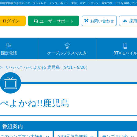
は宮崎県都城市を中心にケーブルテレビ、インターネット、電話、スマートフォン、電気のサービスを展開して
ログイン
ユーザーサポート
お問い合わせ
採用
固定電話
ケーブルプラスでんき
BTVモバイ
いっぺこっぺ よかね 鹿児島（9/11～9/20）
ぺよかね!!鹿児島
番組案内
っこのハンズマン大好き
SBS元気告知板
モンゴルは今