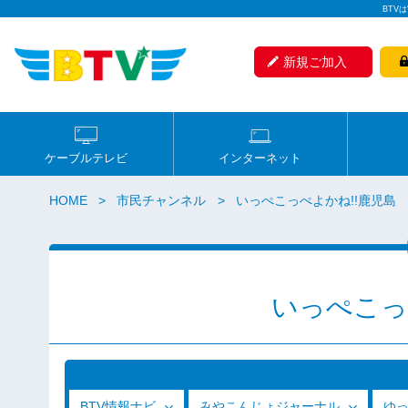
BTV
新規ご加入
ケーブルテレビ
インターネット
HOME
市民チャンネル
いっぺこっぺよかね!!鹿児島
いっぺこっ
BTV情報ナビ
みやこんじょジャーナル
ゆ