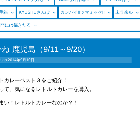
玉手箱
KYUSHUさんぽ
カンパイ!!ツマミッケ!!
未ラ来ル
く門には福きたる
 鹿児島（9/11～9/20）
d on
2014年9月10日
ルトカレーベスト３をご紹介！
行って、気になるレトルトカレーを購入。
うまい！レトルトカレーなのか？！