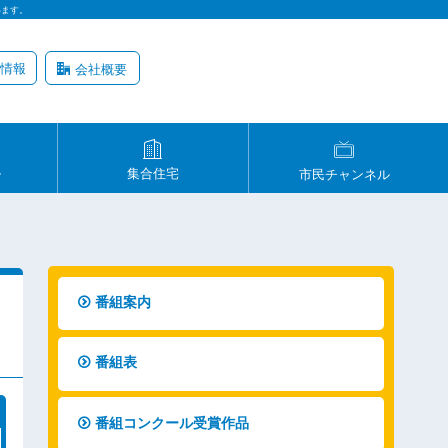
います。
情報
会社概要
ル
集合住宅
市民チャンネル
番組案内
番組表
番組コンクール受賞作品