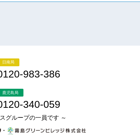
日南局
0120-983-386
鹿児島局
0120-340-059
スグループの一員です ～
・