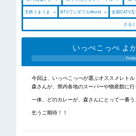
天然うまうま
BTVワンダフルWorld
全国CATV
さる
いっぺこっぺ よかね
Poste
今回は、いっぺこっぺが選ぶオススメレト
森さんが、県内各地のスーパーや物産館に
一体、どのカレーが、森さんにとって一番
乞うご期待！！