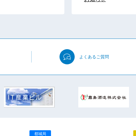
よくある
ご質問
都城局