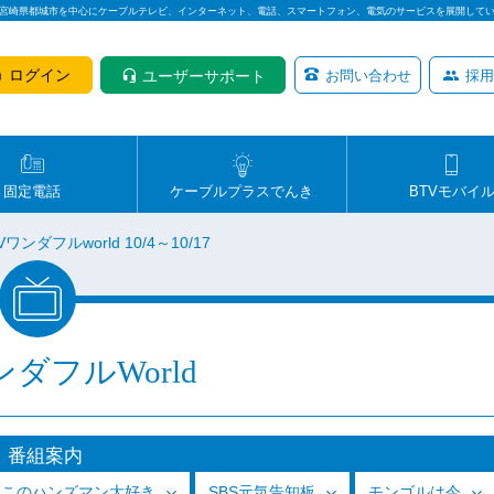
は宮崎県都城市を中心にケーブルテレビ、インターネット、電話、スマートフォン、電気のサービスを展開して
ログイン
ユーザーサポート
お問い合わせ
採用
固定電話
ケーブルプラスでんき
BTVモバイ
Vワンダフルworld 10/4～10/17
ンダフルWorld
番組案内
っこのハンズマン大好き
SBS元気告知板
モンゴルは今