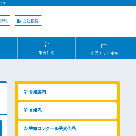
います。
情報
会社概要
ル
集合住宅
市民チャンネル
番組案内
番組表
番組コンクール受賞作品