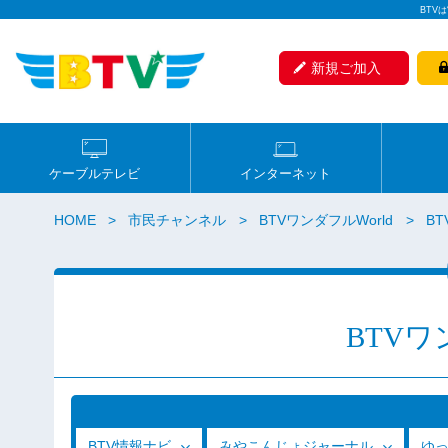
BTV
新規ご加入
ケーブルテレビ
インターネット
HOME
市民チャンネル
BTVワンダフルWorld
BT
BTVワ
BTV情報ナビ
みやこんじょジャーナル
ゆ