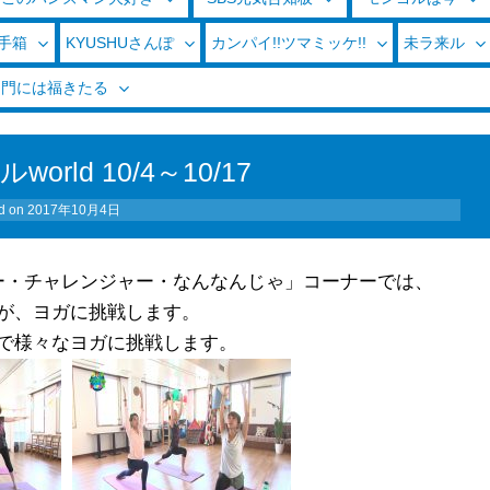
玉手箱
KYUSHUさんぽ
カンパイ!!ツマミッケ!!
未ラ来ル
く門には福きたる
orld 10/4～10/17
d on
2017年10月4日
ジャー・チャレンジャー・なんなんじゃ」コーナーでは、
が、ヨガに挑戦します。
で様々なヨガに挑戦します。