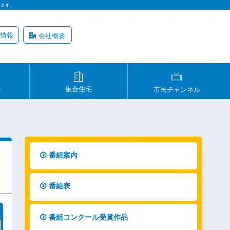
います。
情報
会社概要
ル
集合住宅
市民チャンネル
番組案内
番組表
番組コンクール受賞作品