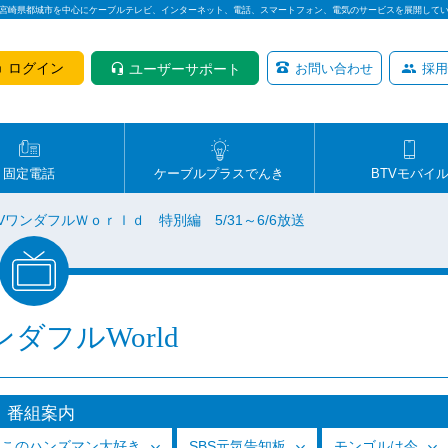
は宮崎県都城市を中心にケーブルテレビ、インターネット、電話、スマートフォン、電気のサービスを展開して
ログイン
ユーザーサポート
お問い合わせ
採用
固定電話
ケーブルプラスでんき
BTVモバイ
TVワンダフルＷｏｒｌｄ 特別編 5/31～6/6放送
ンダフルWorld
番組案内
っこのハンズマン大好き
SBS元気告知板
モンゴルは今