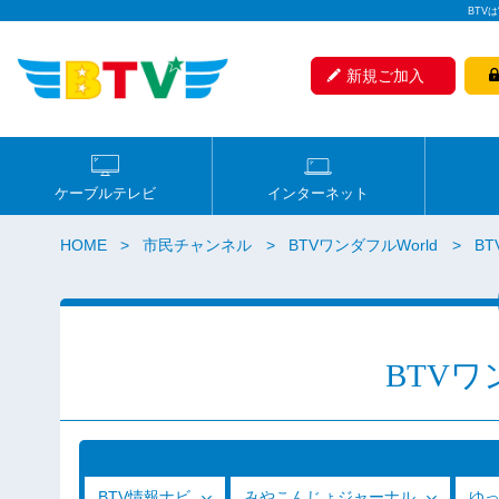
BTV
新規ご加入
ケーブルテレビ
インターネット
HOME
市民チャンネル
BTVワンダフルWorld
B
BTVワ
BTV情報ナビ
みやこんじょジャーナル
ゆ