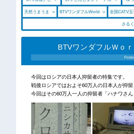
天然うまうま
BTVワンダフルWorld
全国CATV
さる
BTVワンダフルＷｏｒｌ
Poste
今回はロシアの日本人抑留者の特集です。
戦後ロシアではおよそ60万人の日本人が抑
今回はその60万人一人の抑留者「ハナワさ