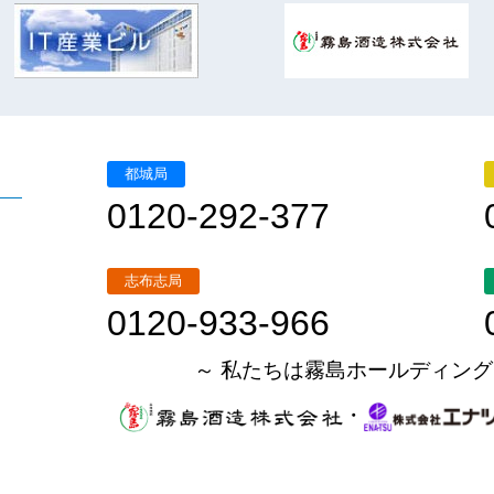
都城局
0120-292-377
志布志局
0120-933-966
～ 私たちは霧島ホールディング
・