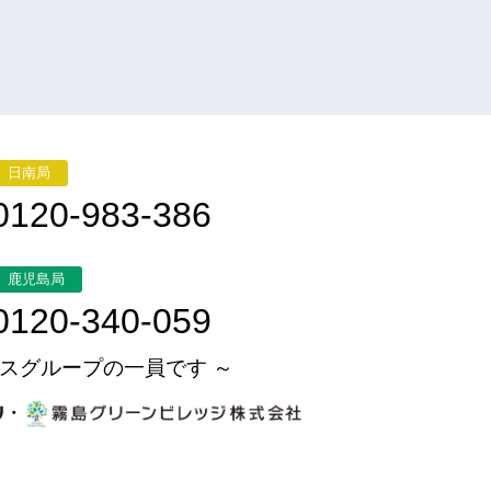
日南局
0120-983-386
鹿児島局
0120-340-059
スグループの一員です ～
・