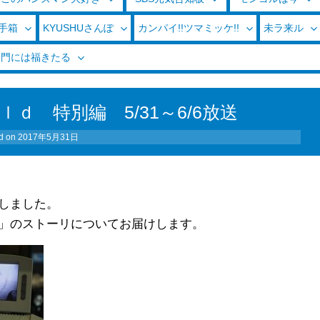
玉手箱
KYUSHUさんぽ
カンパイ!!ツマミッケ!!
未ラ来ル
く門には福きたる
ｄ 特別編 5/31～6/6放送
d on
2017年5月31日
留しました。
ん」のストーリについてお届けします。