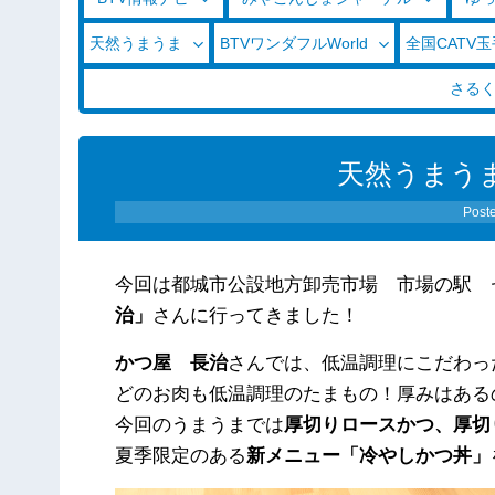
天然うまうま
BTVワンダフルWorld
全国CATV
さる
天然うまうま（
Post
今回は都城市公設地方卸売市場 市場の駅 
治」
さんに行ってきました！
かつ屋 長治
さんでは、低温調理にこだわっ
どのお肉も低温調理のたまもの！厚みはある
今回のうまうまでは
厚切りロースかつ、厚切
夏季限定のある
新メニュー「冷やしかつ丼」