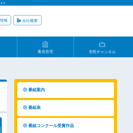
います。
情報
会社概要
ル
集合住宅
市民チャンネル
番組案内
番組表
番組コンクール受賞作品