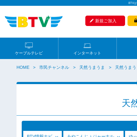
BTV
新規ご加入
ケーブルテレビ
インターネット
HOME
市民チャンネル
天然うまうま
天然うまうま
天
BTV情報ナビ
みやこんじょジャーナル
ゆ