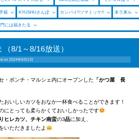
玉手箱
KYUSHUさんぽ
カンパイ!!ツマミッケ!!
未ラ来ル
く門には福きたる
8/1～8/16放送）
ed on
2024年8月2日
セ・ボンチ・マルシェ内にオープンした
「かつ屋 長
たおいしいカツをおなか一杯食べることができます！
のにとっても柔らかくておいしかったです
りヒレカツ、チキン南蛮
の3
品
に加え、
をいただきましたよ