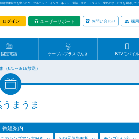
は宮崎県都城市を中心にケーブルテレビ、インターネット、電話、スマートフォン、電気のサービスを展開して
ログイン
ユーザーサポート
お問い合わせ
採用
固定電話
ケーブルプラスでんき
BTVモバイ
（8/1～8/16放送）
然うまうま
番組案内
っこのハンズマン大好き
SBS元気告知板
モンゴルは今