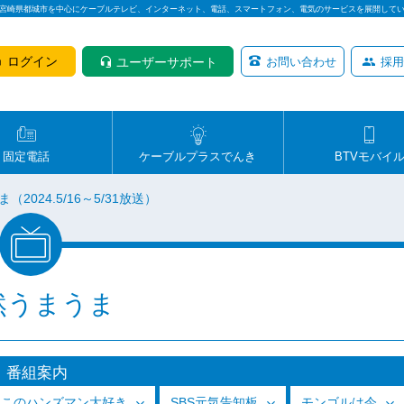
は宮崎県都城市を中心にケーブルテレビ、インターネット、電話、スマートフォン、電気のサービスを展開して
ログイン
ユーザーサポート
お問い合わせ
採用
固定電話
ケーブルプラスでんき
BTVモバイ
2024.5/16～5/31放送）
然うまうま
番組案内
っこのハンズマン大好き
SBS元気告知板
モンゴルは今