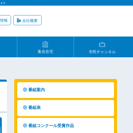
います。
情報
会社概要
ル
集合住宅
市民チャンネル
番組案内
番組表
番組コンクール受賞作品