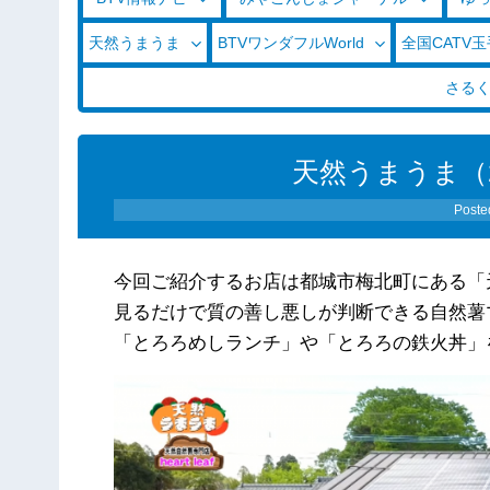
天然うまうま
BTVワンダフルWorld
全国CATV
さる
天然うまうま（20
Poste
今回ご紹介するお店は都城市梅北町にある「
見るだけで質の善し悪しが判断できる自然薯
「とろろめしランチ」や「とろろの鉄火丼」