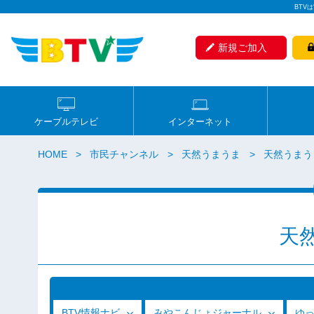
BTV
新規ご加入
ケーブルテレビ
インターネット
HOME
市民チャンネル
天然うまうま
天然うまうま（
天
BTV情報ナビ
みやこんじょジャーナル
ゆ