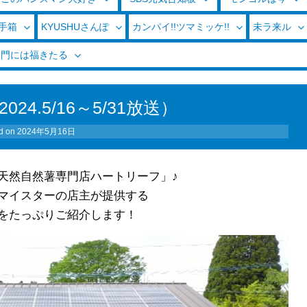
玉手箱
KYUSHUさんぽ
カンパイ!!ツマミッケ!!
未ラ来ル
く門には福きたる
24.5/16～5/31放送）
d on
2024年5月16日
天然自然薯専門店ハートリーフ」♪
マイスターの店主が提供する
をたっぷりご紹介します！