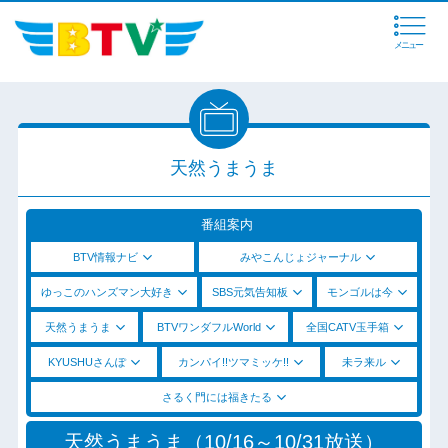
メニュー
天然うまうま
番組案内
BTV情報ナビ
みやこんじょジャーナル
ゆっこのハンズマン大好き
SBS元気告知板
モンゴルは今
天然うまうま
BTVワンダフルWorld
全国CATV玉手箱
KYUSHUさんぽ
カンパイ!!ツマミッケ!!
未ラ来ル
さるく門には福きたる
天然うまうま（10/16～10/31放送）