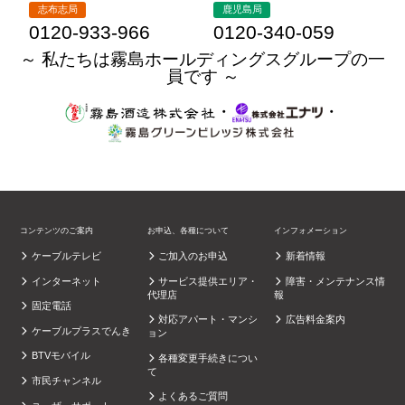
志布志局
鹿児島局
0120-933-966
0120-340-059
～ 私たちは霧島ホールディングスグループの一
員です ～
・
・
コンテンツのご案内
お申込、各種について
インフォメーション
ケーブルテレビ
ご加入のお申込
新着情報
インターネット
サービス提供エリア・
障害・メンテナンス情
代理店
報
固定電話
対応アパート・マンシ
広告料金案内
ケーブルプラスでんき
ョン
BTVモバイル
各種変更手続きについ
て
市民チャンネル
よくあるご質問