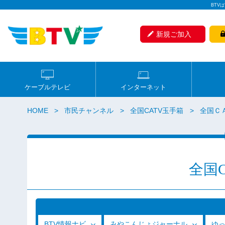
BTV
新規ご加入
ケーブルテレビ
インターネット
HOME
市民チャンネル
全国CATV玉手箱
全国ＣＡ
全国
BTV情報ナビ
みやこんじょジャーナル
ゆ