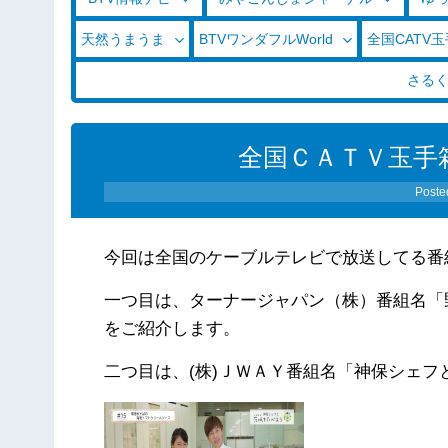
天然うまうま
BTVワンダフルWorld
全国CATV
さる
全国ＣＡＴＶ玉手箱
Poste
今回は全国のケーブルテレビで放送してる番
一つ目は、ターナージャパン（株）番組名「
をご紹介します。
二つ目は、(株)ＪＷＡＹ番組名「神保シェフと茨