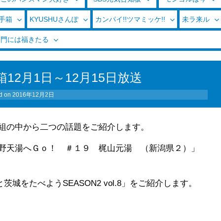
玉手箱
KYUSHUさんぽ
カンパイ!!ツマミッケ!!
未ラ来ル
く門には福きたる
12月1日～12月15日放送
d on
2016年12月2日
組の中から二つの話題をご紹介します。
野天湯へＧｏ！ ＃１９ 梶山元湯 （新潟県２）」
城をたべようSEASON2 vol.8」をご紹介します。