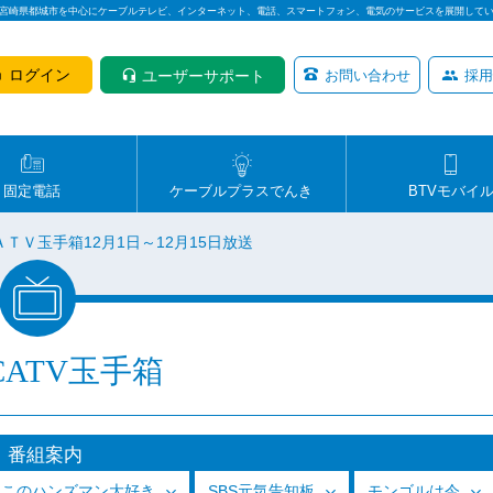
は宮崎県都城市を中心にケーブルテレビ、インターネット、電話、スマートフォン、電気のサービスを展開して
ログイン
ユーザーサポート
お問い合わせ
採用
固定電話
ケーブルプラスでんき
BTVモバイ
ＴＶ玉手箱12月1日～12月15日放送
CATV玉手箱
番組案内
っこのハンズマン大好き
SBS元気告知板
モンゴルは今