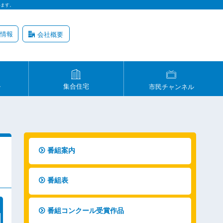
います。
情報
会社概要
ル
集合住宅
市民チャンネル
番組案内
番組表
番組コンクール受賞作品