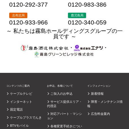
0120-292-377
0120-983-386
志布志局
鹿児島局
0120-933-966
0120-340-059
～ 私たちは霧島ホールディングスグループの一
員です ～
・
・
コンテンツのご案内
お申込、各種について
インフォメーション
ケーブルテレビ
ご加入のお申込
新着情報
インターネット
サービス提供エリア・
障害・メンテナンス情
代理店
報
固定電話
対応アパート・マンシ
広告料金案内
ケーブルプラスでんき
ョン
BTVモバイル
各種変更手続きについ