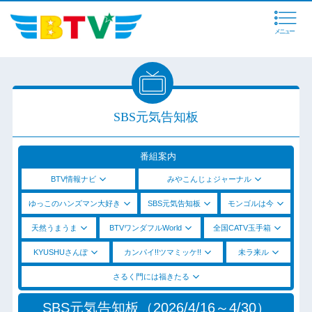
メニュー
SBS元気告知板
番組案内
BTV情報ナビ
みやこんじょジャーナル
ゆっこのハンズマン大好き
SBS元気告知板
モンゴルは今
天然うまうま
BTVワンダフルWorld
全国CATV玉手箱
KYUSHUさんぽ
カンパイ!!ツマミッケ!!
未ラ来ル
さるく門には福きたる
SBS元気告知板（2026/4/16～4/30）