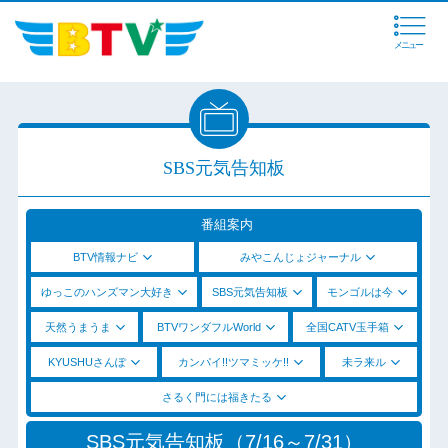
メニュー
SBS元気告知板
番組案内
BTV情報ナビ
みやこんじょジャーナル
ゆっこのハンズマン大好き
SBS元気告知板
モンゴルは今
天然うまうま
BTVワンダフルWorld
全国CATV玉手箱
KYUSHUさんぽ
カンパイ!!ツマミッケ!!
未ラ来ル
さるく門には福きたる
SBS元気告知板（7/16～7/31）