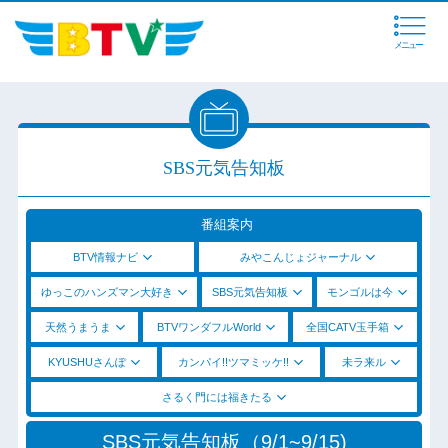
メニュー
SBS元気告知板
番組案内
BTV情報ナビ
みやこんじょジャーナル
ゆっこのハンズマン大好き
SBS元気告知板
モンゴルは今
天然うまうま
BTVワンダフルWorld
全国CATV玉手箱
KYUSHUさんぽ
カンパイ!!ツマミッケ!!
未ラ来ル
さるく門には福きたる
SBS元気告知板（9/1~9/15)