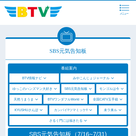
メニュー
SBS元気告知板
番組案内
BTV情報ナビ
みやこんじょジャーナル
ゆっこのハンズマン大好き
SBS元気告知板
モンゴルは今
天然うまうま
BTVワンダフルWorld
全国CATV玉手箱
KYUSHUさんぽ
カンパイ!!ツマミッケ!!
未ラ来ル
さるく門には福きたる
SBS元気告知板（7/16~7/31)