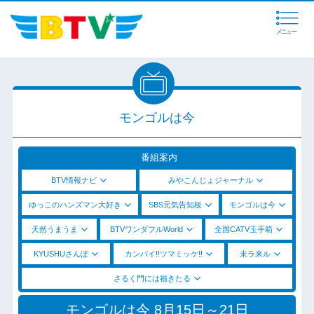
メニュー
モンゴルは今
番組案内
BTV情報ナビ
みやこんじょジャーナル
ゆっこのハンズマン大好き
SBS元気告知板
モンゴルは今
天然うまうま
BTVワンダフルWorld
全国CATV玉手箱
KYUSHUさんぽ
カンパイ!!ツマミッケ!!
未ラ来ル
さるく門には福きたる
モンゴルは今 8月15日～21日