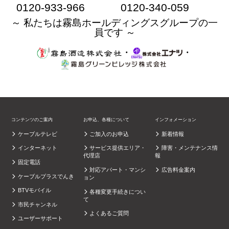
0120-933-966
0120-340-059
～ 私たちは霧島ホールディングスグループの一
員です ～
・
・
コンテンツのご案内
お申込、各種について
インフォメーション
ケーブルテレビ
ご加入のお申込
新着情報
インターネット
サービス提供エリア・
障害・メンテナンス情
代理店
報
固定電話
対応アパート・マンシ
広告料金案内
ケーブルプラスでんき
ョン
BTVモバイル
各種変更手続きについ
て
市民チャンネル
よくあるご質問
ユーザーサポート