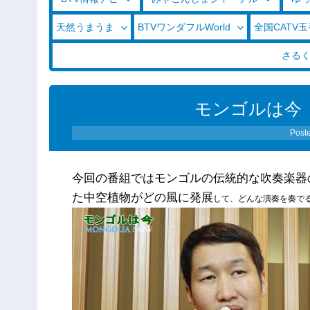
天然うまうま
BTVワンダフルWorld
全国CATV
さる
モンゴルは今 
Post
今回の番組ではモンゴルの伝統的な吹奏楽器
た中空植物がどの風に発展
して、どんな演奏を奏で