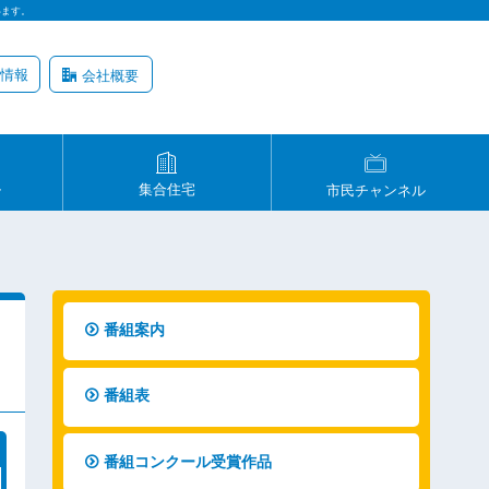
います。
情報
会社概要
ル
集合住宅
市民チャンネル
番組案内
番組表
番組コンクール受賞作品