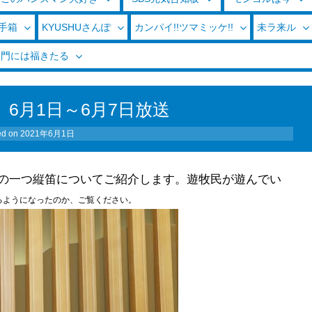
玉手箱
KYUSHUさんぽ
カンパイ!!ツマミッケ!!
未ラ来ル
く門には福きたる
6月1日～6月7日放送
ed on
2021年6月1日
の一つ縦笛についてご紹介します。遊牧民が遊んでい
るようになったのか、ご覧ください。