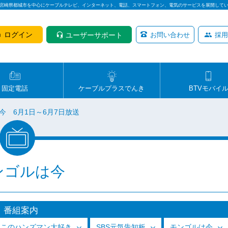
は宮崎県都城市を中心にケーブルテレビ、インターネット、電話、スマートフォン、電気のサービスを展開して
ログイン
ユーザーサポート
お問い合わせ
採用
固定電話
ケーブルプラスでんき
BTVモバイ
今 6月1日～6月7日放送
ンゴルは今
番組案内
っこのハンズマン大好き
SBS元気告知板
モンゴルは今