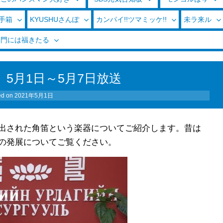
玉手箱
KYUSHUさんぽ
カンパイ!!ツマミッケ!!
未ラ来ル
く門には福きたる
5月1日～5月7日放送
ed on
2021年5月1日
出された角笛という楽器についてご紹介します。昔は
の発展についてご覧ください。