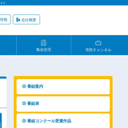
います。
情報
会社概要
ル
集合住宅
市民チャンネル
番組案内
番組表
番組コンクール受賞作品