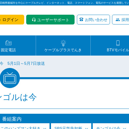
は宮崎県都城市を中心にケーブルテレビ、インターネット、電話、スマートフォン、電気のサービスを展開して
ログイン
ユーザーサポート
お問い合わせ
採用
固定電話
ケーブルプラスでんき
BTVモバイ
今 5月1日～5月7日放送
ンゴルは今
番組案内
っこのハンズマン大好き
SBS元気告知板
モンゴルは今