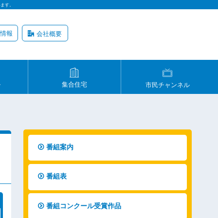
います。
情報
会社概要
ル
集合住宅
市民チャンネル
番組案内
番組表
番組コンクール受賞作品