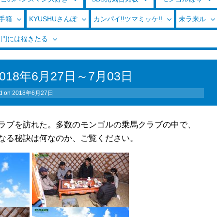
玉手箱
KYUSHUさんぽ
カンパイ!!ツマミッケ!!
未ラ来ル
く門には福きたる
18年6月27日～7月03日
d on
2018年6月27日
ラブを訪れた。多数のモンゴルの乗馬クラブの中で、
なる秘訣は何なのか、ご覧ください。