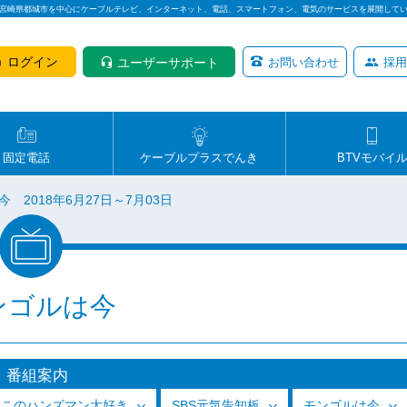
は宮崎県都城市を中心にケーブルテレビ、インターネット、電話、スマートフォン、電気のサービスを展開して
ログイン
ユーザーサポート
お問い合わせ
採用
固定電話
ケーブルプラスでんき
BTVモバイ
 2018年6月27日～7月03日
ンゴルは今
番組案内
っこのハンズマン大好き
SBS元気告知板
モンゴルは今