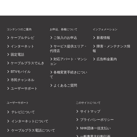
コンテンツのご案内
お申込、各種について
インフォメーション
ケーブルテレビ
ご加入のお申込
新着情報
インターネット
サービス提供エリア・
障害・メンテナンス情
代理店
報
固定電話
対応アパート・マンシ
広告料金案内
ケーブルプラスでんき
ョン
BTVモバイル
各種変更手続きについ
て
市民チャンネル
よくあるご質問
ユーザーサポート
ユーザーサポート
このサイトについて
サイトマップ
テレビについて
プライバシーポリシー
インターネットについて
NHK団体一括支払い
ケーブルプラス電話について
一般事業主行動計画