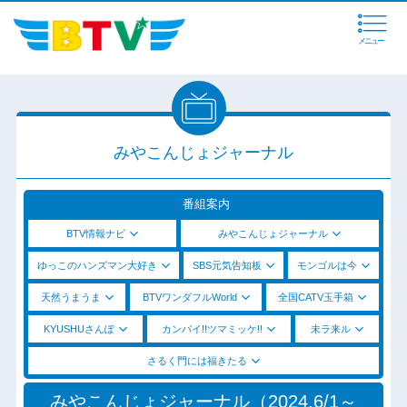
メニュー
みやこんじょジャーナル
番組案内
BTV情報ナビ
みやこんじょジャーナル
ゆっこのハンズマン大好き
SBS元気告知板
モンゴルは今
天然うまうま
BTVワンダフルWorld
全国CATV玉手箱
KYUSHUさんぽ
カンパイ!!ツマミッケ!!
未ラ来ル
さるく門には福きたる
みやこんじょジャーナル（2024.6/1～