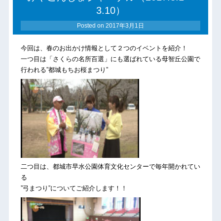
3.10）
Posted on
2017年3月1日
今回は、春のお出かけ情報として２つのイベントを紹介！
一つ目は「さくらの名所百選」にも選ばれている母智丘公園で
行われる”都城もちお桜まつり”
二つ目は、都城市早水公園体育文化センターで毎年開かれてい
る
”弓まつり”についてご紹介します！！