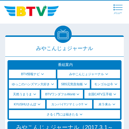
メニュー
みやこんじょジャーナル
番組案内
BTV情報ナビ
みやこんじょジャーナル
ゆっこのハンズマン大好き
SBS元気告知板
モンゴルは今
天然うまうま
BTVワンダフルWorld
全国CATV玉手箱
KYUSHUさんぽ
カンパイ!!ツマミッケ!!
未ラ来ル
さるく門には福きたる
みやこんじょジャーナル（2017.3.1～