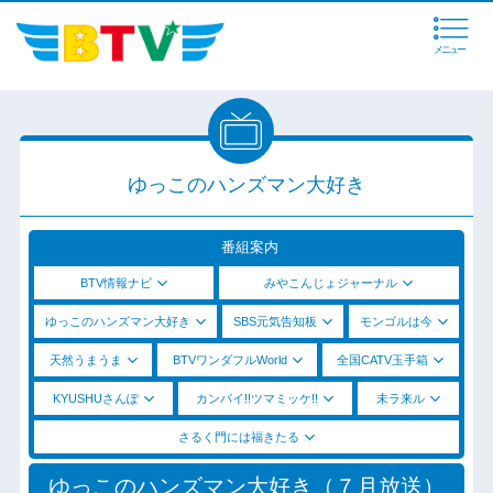
メニュー
ゆっこのハンズマン大好き
番組案内
BTV情報ナビ
みやこんじょジャーナル
ゆっこのハンズマン大好き
SBS元気告知板
モンゴルは今
天然うまうま
BTVワンダフルWorld
全国CATV玉手箱
KYUSHUさんぽ
カンパイ!!ツマミッケ!!
未ラ来ル
さるく門には福きたる
ゆっこのハンズマン大好き（７月放送）