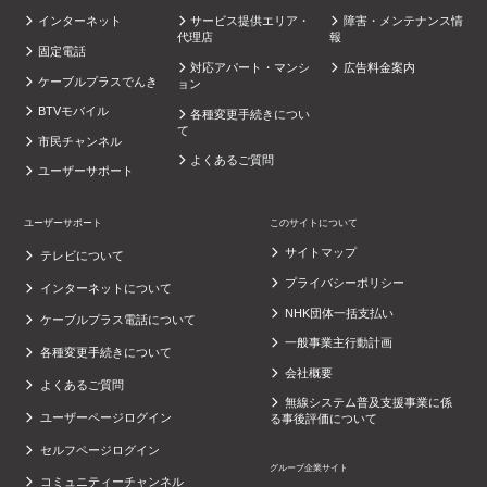
インターネット
サービス提供エリア・
障害・メンテナンス情
代理店
報
固定電話
対応アパート・マンシ
広告料金案内
ケーブルプラスでんき
ョン
BTVモバイル
各種変更手続きについ
て
市民チャンネル
よくあるご質問
ユーザーサポート
ユーザーサポート
このサイトについて
サイトマップ
テレビについて
プライバシーポリシー
インターネットについて
NHK団体一括支払い
ケーブルプラス電話について
一般事業主行動計画
各種変更手続きについて
会社概要
よくあるご質問
無線システム普及支援事業に係
ユーザーページログイン
る事後評価について
セルフページログイン
グループ企業サイト
コミュニティーチャンネル