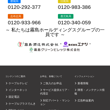
都城局
日南局
0120-292-377
0120-983-386
志布志局
鹿児島局
0120-933-966
0120-340-059
～ 私たちは霧島ホールディングスグループの一
員です ～
・
・
コンテンツのご案内
お申込、各種について
インフォメーション
ケーブルテレビ
ご加入のお申込
新着情報
インターネット
サービス提供エリア・
障害・メンテナンス情
代理店
報
固定電話
対応アパート・マンシ
広告料金案内
ケーブルプラスでんき
ョン