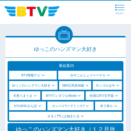
メニュー
ゆっこのハンズマン大好き
番組案内
BTV情報ナビ
みやこんじょジャーナル
ゆっこのハンズマン大好き
SBS元気告知板
モンゴルは今
天然うまうま
BTVワンダフルWorld
全国CATV玉手箱
KYUSHUさんぽ
カンパイ!!ツマミッケ!!
未ラ来ル
さるく門には福きたる
ゆっこのハンズマン大好き（１２月放