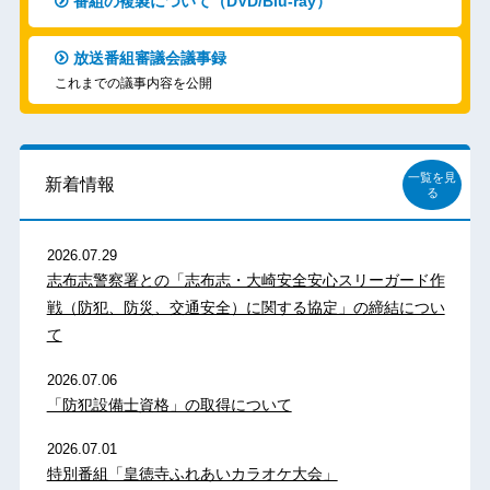
番組の複製について（DVD/Blu-ray）
放送番組審議会議事録
これまでの議事内容を公開
一覧を見
新着情報
る
2026.07.29
志布志警察署との「志布志・大崎安全安心スリーガード作
戦（防犯、防災、交通安全）に関する協定」の締結につい
て
2026.07.06
「防犯設備士資格」の取得について
2026.07.01
特別番組「皇徳寺ふれあいカラオケ大会」