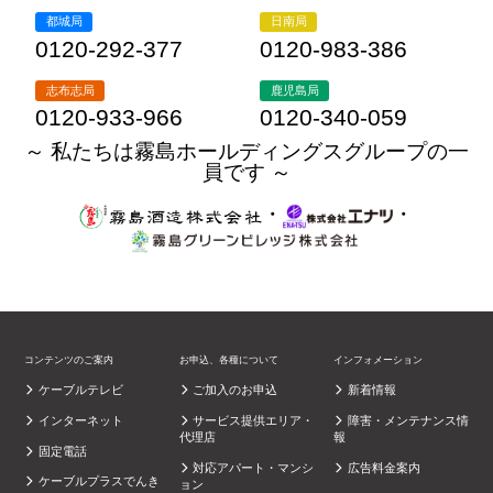
都城局
日南局
0120-292-377
0120-983-386
志布志局
鹿児島局
0120-933-966
0120-340-059
～ 私たちは霧島ホールディングスグループの一
員です ～
・
・
コンテンツのご案内
お申込、各種について
インフォメーション
ケーブルテレビ
ご加入のお申込
新着情報
インターネット
サービス提供エリア・
障害・メンテナンス情
代理店
報
固定電話
対応アパート・マンシ
広告料金案内
ケーブルプラスでんき
ョン