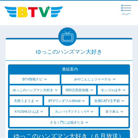
メニュー
ゆっこのハンズマン大好き
番組案内
BTV情報ナビ
みやこんじょジャーナル
ゆっこのハンズマン大好き
SBS元気告知板
モンゴルは今
天然うまうま
BTVワンダフルWorld
全国CATV玉手箱
KYUSHUさんぽ
カンパイ!!ツマミッケ!!
未ラ来ル
さるく門には福きたる
ゆっこのハンズマン大好き（６月放送）