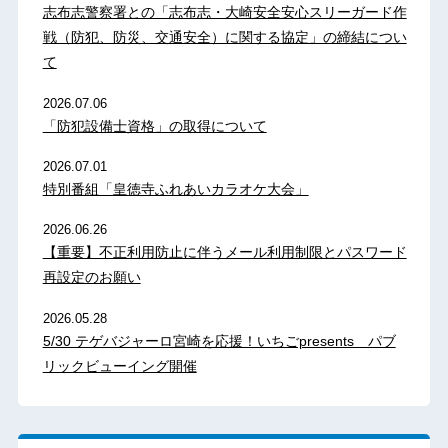
志布志警察署との「志布志・大崎安全安心スリーガード作
戦（防犯、防災、交通安全）に関する協定」の締結につい
て
2026.07.06
「防犯設備士資格」の取得について
2026.07.01
特別番組「皇徳寺ふれあいカラオケ大会」
2026.06.26
【重要】不正利用防止に伴うメール利用制限とパスワード
再設定のお願い
2026.05.28
5/30 テゲバジャーロ宮崎を応援！いちごpresents パブ
リックビューイング開催