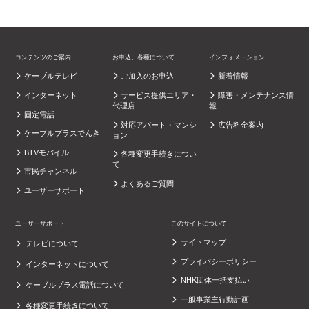
コンテンツのご案内
お申込、各種について
インフォメーション
ケーブルテレビ
ご加入のお申込
新着情報
インターネット
サービス提供エリア・
障害・メンテナンス情
代理店
報
固定電話
対応アパート・マンシ
広告料金案内
ケーブルプラスでんき
ョン
BTVモバイル
各種変更手続きについ
て
市民チャンネル
よくあるご質問
ユーザーサポート
ユーザーサポート
このサイトについて
サイトマップ
テレビについて
プライバシーポリシー
インターネットについて
NHK団体一括支払い
ケーブルプラス電話について
一般事業主行動計画
各種変更手続きについて