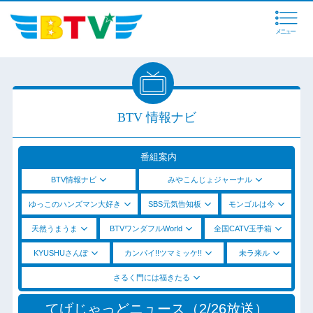
メニュー
BTV 情報ナビ
番組案内
BTV情報ナビ
みやこんじょジャーナル
ゆっこのハンズマン大好き
SBS元気告知板
モンゴルは今
天然うまうま
BTVワンダフルWorld
全国CATV玉手箱
KYUSHUさんぽ
カンパイ!!ツマミッケ!!
未ラ来ル
さるく門には福きたる
てげじゃっどニュース（2/26放送）