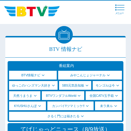
メニュー
BTV 情報ナビ
番組案内
BTV情報ナビ
みやこんじょジャーナル
ゆっこのハンズマン大好き
SBS元気告知板
モンゴルは今
天然うまうま
BTVワンダフルWorld
全国CATV玉手箱
KYUSHUさんぽ
カンパイ!!ツマミッケ!!
未ラ来ル
さるく門には福きたる
てげじゃっどニュース（8/9放送）