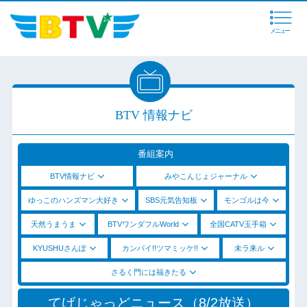
メニュー
BTV 情報ナビ
番組案内
BTV情報ナビ
みやこんじょジャーナル
ゆっこのハンズマン大好き
SBS元気告知板
モンゴルは今
天然うまうま
BTVワンダフルWorld
全国CATV玉手箱
KYUSHUさんぽ
カンパイ!!ツマミッケ!!
未ラ来ル
さるく門には福きたる
てげじゃっどニュース（8/2放送）