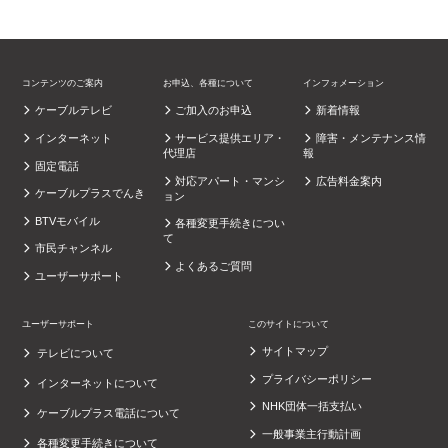
コンテンツのご案内
お申込、各種について
インフォメーション
ケーブルテレビ
ご加入のお申込
新着情報
インターネット
サービス提供エリア・
障害・メンテナンス情
代理店
報
固定電話
対応アパート・マンシ
広告料金案内
ケーブルプラスでんき
ョン
BTVモバイル
各種変更手続きについ
て
市民チャンネル
よくあるご質問
ユーザーサポート
ユーザーサポート
このサイトについて
サイトマップ
テレビについて
プライバシーポリシー
インターネットについて
NHK団体一括支払い
ケーブルプラス電話について
一般事業主行動計画
各種変更手続きについて