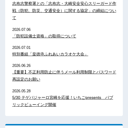
志布志警察署との「志布志・大崎安全安心スリーガード作
戦（防犯、防災、交通安全）に関する協定」の締結につい
て
2026.07.06
「防犯設備士資格」の取得について
2026.07.01
特別番組「皇徳寺ふれあいカラオケ大会」
2026.06.26
【重要】不正利用防止に伴うメール利用制限とパスワード
再設定のお願い
2026.05.28
5/30 テゲバジャーロ宮崎を応援！いちごpresents パブ
リックビューイング開催