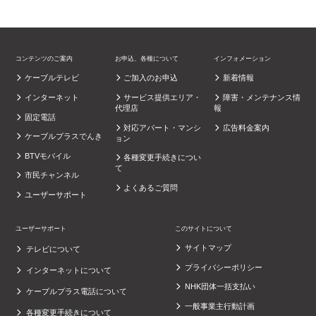
コンテンツのご案内
お申込、各種について
インフォメーション
ケーブルテレビ
ご加入のお申込
新着情報
インターネット
サービス提供エリア・
障害・メンテナンス情
代理店
報
固定電話
対応アパート・マンシ
広告料金案内
ケーブルプラスでんき
ョン
BTVモバイル
各種変更手続きについ
て
市民チャンネル
よくあるご質問
ユーザーサポート
ユーザーサポート
このサイトについて
サイトマップ
テレビについて
プライバシーポリシー
インターネットについて
NHK団体一括支払い
ケーブルプラス電話について
一般事業主行動計画
各種変更手続きについて