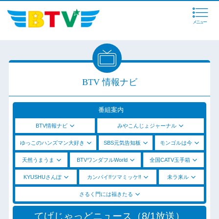
メニュー
BTV 情報ナビ
番組案内
BTV情報ナビ
みやこんじょジャーナル
ゆっこのハンズマン大好き
SBS元気告知板
モンゴルは今
天然うまうま
BTVワンダフルWorld
全国CATV玉手箱
KYUSHUさんぽ
カンパイ!!ツマミッケ!!
未ラ来ル
さるく門には福きたる
てげじゃっどニュース（8/1放送）