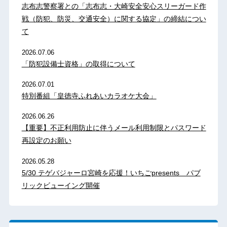
志布志警察署との「志布志・大崎安全安心スリーガード作
戦（防犯、防災、交通安全）に関する協定」の締結につい
て
2026.07.06
「防犯設備士資格」の取得について
2026.07.01
特別番組「皇徳寺ふれあいカラオケ大会」
2026.06.26
【重要】不正利用防止に伴うメール利用制限とパスワード
再設定のお願い
2026.05.28
5/30 テゲバジャーロ宮崎を応援！いちごpresents パブ
リックビューイング開催