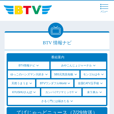
メニュー
BTV 情報ナビ
番組案内
BTV情報ナビ
みやこんじょジャーナル
ゆっこのハンズマン大好き
SBS元気告知板
モンゴルは今
天然うまうま
BTVワンダフルWorld
全国CATV玉手箱
KYUSHUさんぽ
カンパイ!!ツマミッケ!!
未ラ来ル
さるく門には福きたる
てげじゃっどニュース（7/29放送）