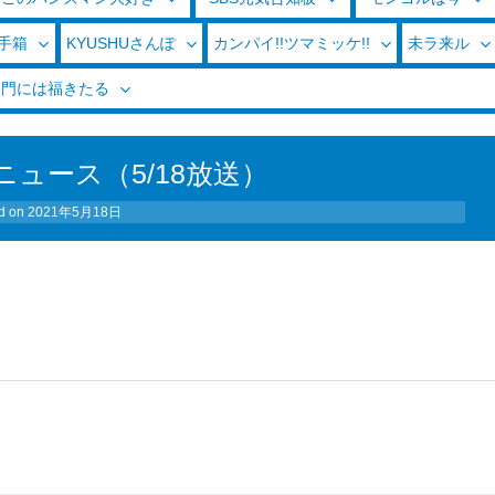
玉手箱
KYUSHUさんぽ
カンパイ!!ツマミッケ!!
未ラ来ル
く門には福きたる
ュース（5/18放送）
d on
2021年5月18日