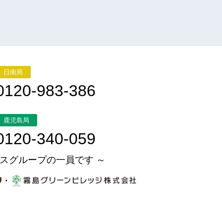
日南局
0120-983-386
鹿児島局
0120-340-059
スグループの一員です ～
・