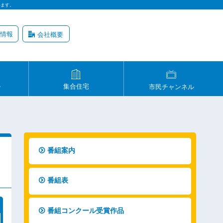
います。
情報
会社概要
ル
集合住宅
市民チャンネル
番組案内
番組表
番組コンクール受賞作品