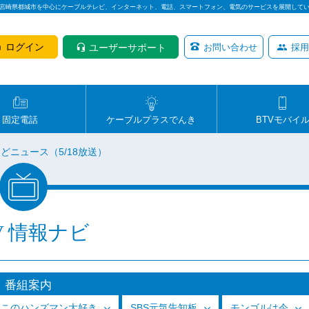
は宮崎県都城市を中心にケーブルテレビ、インターネット、電話、スマートフォン、電気のサービスを展開して
ログイン
ユーザーサポート
お問い合わせ
採用
固定電話
ケーブルプラスでんき
BTVモバイ
どニュース（5/18放送）
V 情報ナビ
番組案内
っこのハンズマン大好き
SBS元気告知板
モンゴルは今