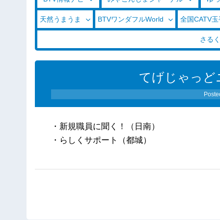
天然うまうま
BTVワンダフルWorld
全国CATV
さる
てげじゃっどニ
Poste
・新規職員に聞く！（日南）
・らしくサポート（都城）