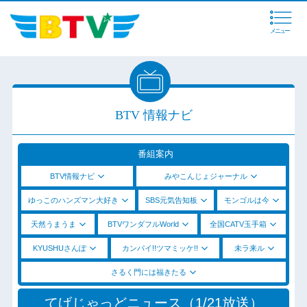
メニュー
BTV 情報ナビ
番組案内
BTV情報ナビ
みやこんじょジャーナル
ゆっこのハンズマン大好き
SBS元気告知板
モンゴルは今
天然うまうま
BTVワンダフルWorld
全国CATV玉手箱
KYUSHUさんぽ
カンパイ!!ツマミッケ!!
未ラ来ル
さるく門には福きたる
てげじゃっどニュース（1/21放送）