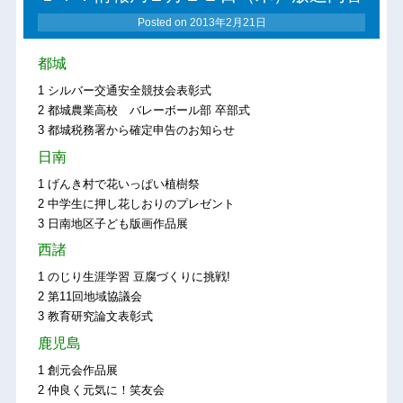
Posted on
2013年2月21日
都城
1 シルバー交通安全競技会表彰式
2 都城農業高校 バレーボール部 卒部式
3 都城税務署から確定申告のお知らせ
日南
1 げんき村で花いっぱい植樹祭
2 中学生に押し花しおりのプレゼント
3 日南地区子ども版画作品展
西諸
1 のじり生涯学習 豆腐づくりに挑戦!
2 第11回地域協議会
3 教育研究論文表彰式
鹿児島
1 創元会作品展
2 仲良く元気に！笑友会