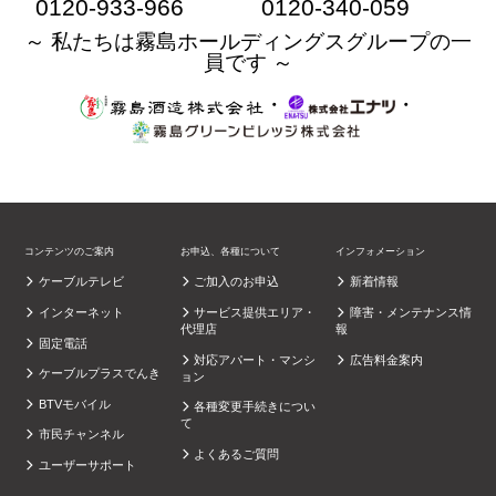
0120-933-966
0120-340-059
～ 私たちは霧島ホールディングスグループの一
員です ～
・
・
コンテンツのご案内
お申込、各種について
インフォメーション
ケーブルテレビ
ご加入のお申込
新着情報
インターネット
サービス提供エリア・
障害・メンテナンス情
代理店
報
固定電話
対応アパート・マンシ
広告料金案内
ケーブルプラスでんき
ョン
BTVモバイル
各種変更手続きについ
て
市民チャンネル
よくあるご質問
ユーザーサポート