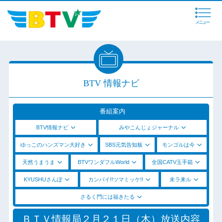
メニュー
BTV 情報ナビ
番組案内
BTV情報ナビ
みやこんじょジャーナル
ゆっこのハンズマン大好き
SBS元気告知板
モンゴルは今
天然うまうま
BTVワンダフルWorld
全国CATV玉手箱
KYUSHUさんぽ
カンパイ!!ツマミッケ!!
未ラ来ル
さるく門には福きたる
ＢＴＶ情報局２月２１日（木）放送内容