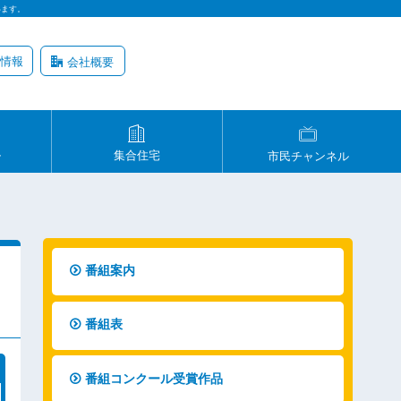
います。
情報
会社概要
ル
集合住宅
市民チャンネル
番組案内
番組表
番組コンクール受賞作品