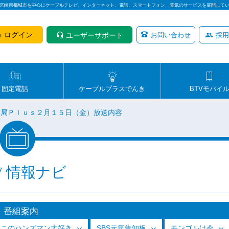
は宮崎県都城市を中心にケーブルテレビ、インターネット、電話、スマートフォン、電気のサービスを展開して
ログイン
ユーザーサポート
お問い合わせ
採用
固定電話
ケーブルプラスでんき
BTVモバイ
報局Ｐｌｕｓ２月１５日（金）放送内容
V 情報ナビ
番組案内
っこのハンズマン大好き
SBS元気告知板
モンゴルは今