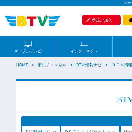
BTV
新規ご加入
ケーブルテレビ
インターネット
HOME
市民チャンネル
BTV 情報ナビ
ＢＴＶ情
BT
BTV情報ナビ
みやこんじょジャーナル
ゆ