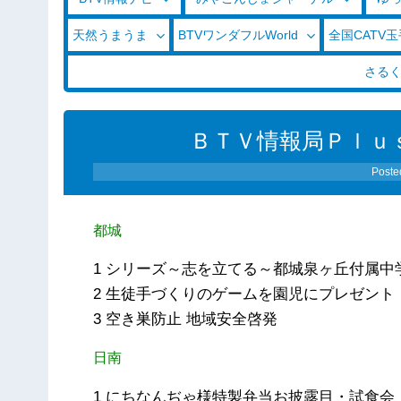
天然うまうま
BTVワンダフルWorld
全国CATV
さる
ＢＴＶ情報局Ｐｌｕ
Poste
都城
1 シリーズ～志を立てる～都城泉ヶ丘付属中
2 生徒手づくりのゲームを園児にプレゼント
3 空き巣防止 地域安全啓発
日南
1 にちなんぢゃ様特製弁当お披露目・試食会