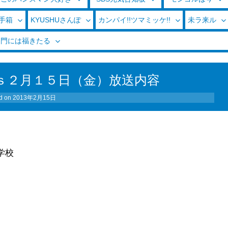
玉手箱
KYUSHUさんぽ
カンパイ!!ツマミッケ!!
未ラ来ル
く門には福きたる
ｓ２月１５日（金）放送内容
d on
2013年2月15日
学校