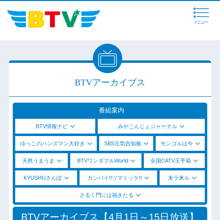
メニュー
BTVアーカイブス
番組案内
BTV情報ナビ
みやこんじょジャーナル
ゆっこのハンズマン大好き
SBS元気告知板
モンゴルは今
天然うまうま
BTVワンダフルWorld
全国CATV玉手箱
KYUSHUさんぽ
カンパイ!!ツマミッケ!!
未ラ来ル
さるく門には福きたる
BTVアーカイブス【4月1日～15日放送】