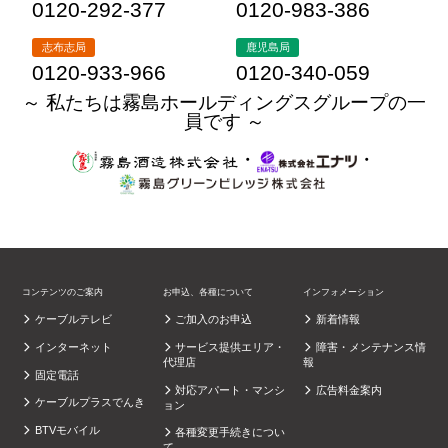
0120-292-377
0120-983-386
志布志局
鹿児島局
0120-933-966
0120-340-059
～ 私たちは霧島ホールディングスグループの一
員です ～
・
・
コンテンツのご案内
お申込、各種について
インフォメーション
ケーブルテレビ
ご加入のお申込
新着情報
インターネット
サービス提供エリア・
障害・メンテナンス情
代理店
報
固定電話
対応アパート・マンシ
広告料金案内
ケーブルプラスでんき
ョン
BTVモバイル
各種変更手続きについ
て