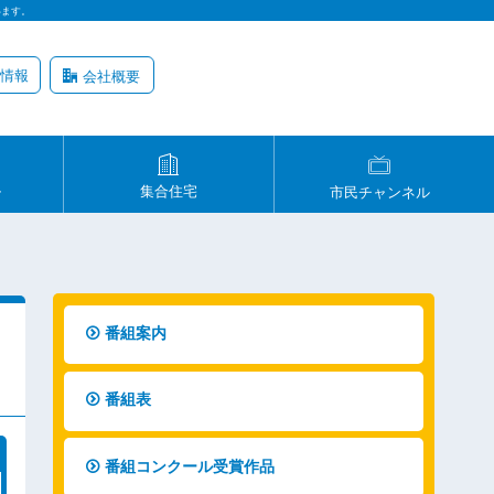
います。
情報
会社概要
ル
集合住宅
市民チャンネル
番組案内
番組表
番組コンクール受賞作品