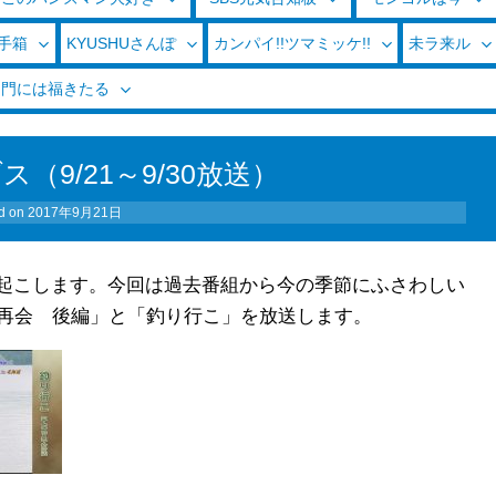
玉手箱
KYUSHUさんぽ
カンパイ!!ツマミッケ!!
未ラ来ル
く門には福きたる
（9/21～9/30放送）
d on
2017年9月21日
り起こします。今回は過去番組から今の季節にふさわしい
再会 後編」と「釣り行こ」を放送します。