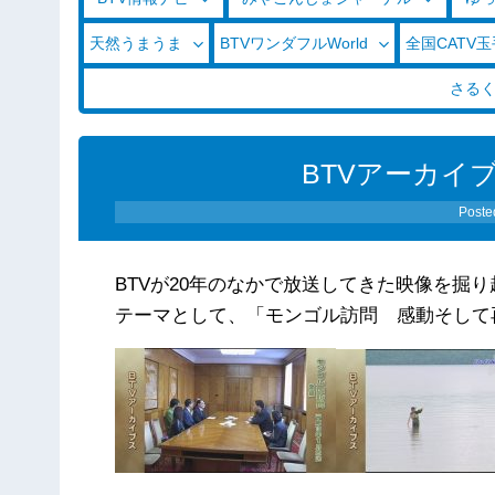
天然うまうま
BTVワンダフルWorld
全国CATV
さる
BTVアーカイブス
Poste
BTVが20年のなかで放送してきた映像を掘
テーマとして、「モンゴル訪問 感動そして