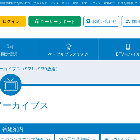
は宮崎県都城市を中心にケーブルテレビ、インターネット、電話、スマートフォン、電気のサービスを展開して
ログイン
ユーザーサポート
お問い合わせ
採用
固定電話
ケーブルプラスでんき
BTVモバイ
ーカイブス（9/21～9/30放送）
アーカイブス
番組案内
っこのハンズマン大好き
SBS元気告知板
モンゴルは今