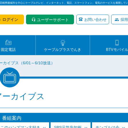
は宮崎県都城市を中心にケーブルテレビ、インターネット、電話、スマートフォン、電気のサービスを展開して
ログイン
ユーザーサポート
お問い合わせ
採用
固定電話
ケーブルプラスでんき
BTVモバイ
ーカイブス（6/01～6/10放送）
アーカイブス
番組案内
っこのハンズマン大好き
SBS元気告知板
モンゴルは今