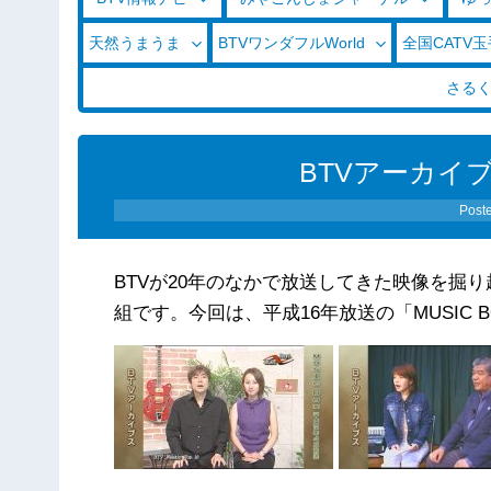
天然うまうま
BTVワンダフルWorld
全国CATV
さる
BTVアーカイブス
Post
BTVが20年のなかで放送してきた映像を掘
組です。今回は、平成16年放送の「MUSIC