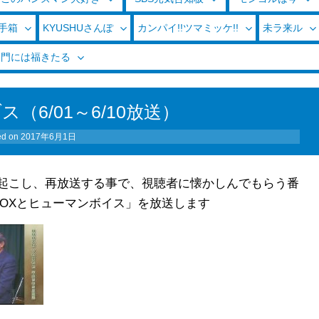
玉手箱
KYUSHUさんぽ
カンパイ!!ツマミッケ!!
未ラ来ル
く門には福きたる
（6/01～6/10放送）
ed on
2017年6月1日
り起こし、再放送する事で、視聴者に懐かしんでもらう番
 BOXとヒューマンボイス」を放送します