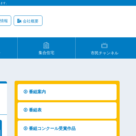
います。
情報
会社概要
ル
集合住宅
市民チャンネル
番組案内
番組表
番組コンクール受賞作品