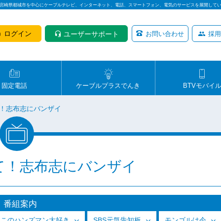
は宮崎県都城市を中心にケーブルテレビ、インターネット、電話、スマートフォン、電気のサービスを展開して
ログイン
ユーザーサポート
お問い合わせ
採用
固定電話
ケーブルプラスでんき
BTVモバイ
！志布志にバンザイ
て！志布志にバンザイ
番組案内
っこのハンズマン大好き
SBS元気告知板
モンゴルは今