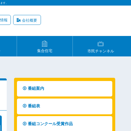
います。
情報
会社概要
ル
集合住宅
市民チャンネル
番組案内
番組表
番組コンクール受賞作品