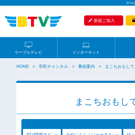
BTV
新規ご加入
ケーブルテレビ
インターネット
HOME
市民チャンネル
番組案内
まこちおもして
まこちおもし
BTV情報ナビ
みやこんじょジャーナル
ゆ