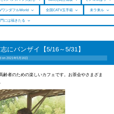
VワンダフルWorld
全国CATV玉手箱
未ラ来ル
く門には福きたる
にバンザイ【5/16～5/31】
d on
2021年5月16日
高齢者のための楽しいカフェです。お茶会やさまざま
。