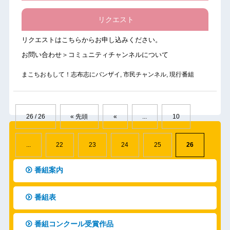
リクエスト
リクエストは
こちら
からお申し込みください。
お問い合わせ＞コミュニティチャンネルについて
まこちおもして！志布志にバンザイ
,
市民チャンネル
,
現行番組
26 / 26
« 先頭
«
...
10
...
22
23
24
25
26
番組案内
番組表
番組コンクール受賞作品