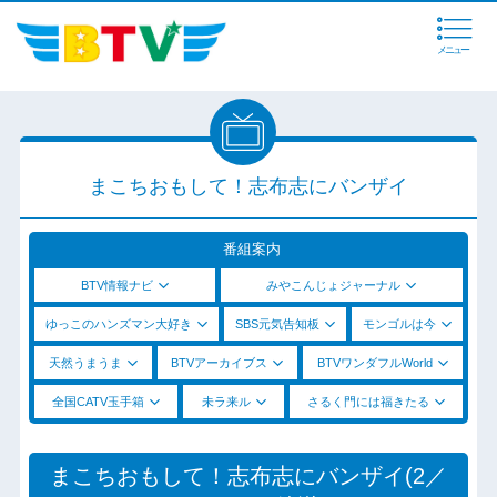
メニュー
まこちおもして！志布志にバンザイ
番組案内
BTV情報ナビ
みやこんじょジャーナル
ゆっこのハンズマン大好き
SBS元気告知板
モンゴルは今
天然うまうま
BTVアーカイブス
BTVワンダフルWorld
全国CATV玉手箱
未ラ来ル
さるく門には福きたる
まこちおもして！志布志にバンザイ(2／