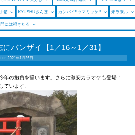
玉手箱
KYUSHUさんぽ
カンパイ!!ツマミッケ!!
未ラ来ル
く門には福きたる
にバンザイ【1／16～1／31】
d on
2021年1月26日
今年の抱負を誓います。さらに激安カラオケも登場！
しています。