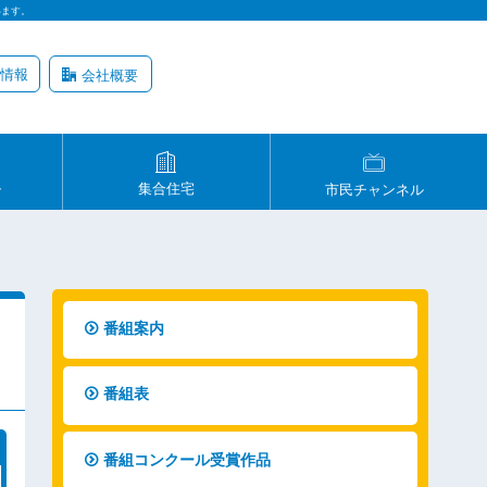
います。
情報
会社概要
ル
集合住宅
市民チャンネル
番組案内
番組表
番組コンクール受賞作品