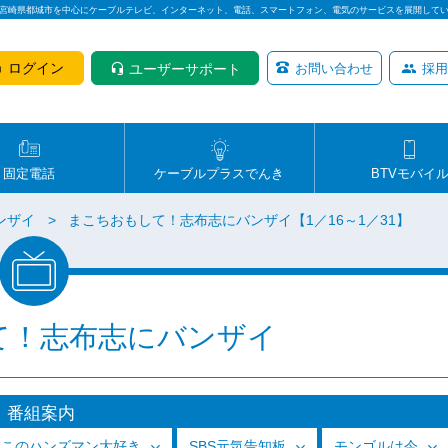
は宮崎県都城市を中心にケーブルテレビ、インターネット、電話、スマートフォン、電気のサービスを展開して
ログイン
ユーザーサポート
お問い合わせ
採用
固定電話
ケーブルプラスでんき
BTVモバイ
ンザイ
まこちおもして！志布志にバンザイ【1／16～1／31】
て！志布志にバンザイ
番組案内
っこのハンズマン大好き
SBS元気告知板
モンゴルは今