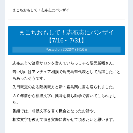
まこちおもして！志布志にバンザイ
まこちおもして！志布志にバンザイ
【7/16～7/31】
Posted on
2023年7月16日
志布志市で健康サロンを営んでいらっしゃる隈元勝昭さん。
若い頃にはアマチュア相撲で鹿児島県代表として活躍したこと
もあったそうです。
先日親交のある陸奥親方と新・霧島関に書を送られました。
３０年前から相撲文字に興味を持ち独学で書いてこられまし
た。
番組では、相撲文字を書く機会となったお話や、
相撲文字を教えて頂き実際に書かせて頂きたいと思います。