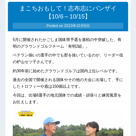
まこちおもして！志布志にバンザイ
【10/6～10/15】
Posted on
2023年10月6日
5月に開催されたかごしま国体県予選を激戦の中突破した、有
明のグラウンドゴルフチーム「有明2組」。
ベテラン揃いの選手の中でも郡を抜いているのが、リーダー役
の枦山セツ子さんです。
約30年前に始めたグラウンドゴルフは国内上位レベルです。
過去の全国で開催される国体やその他の大会に出場して、手に
したトロフィーや盾は150個以上です。
今回は、出場6選手の地元国体での成績・頑張りと練習風景を
お伝えします。