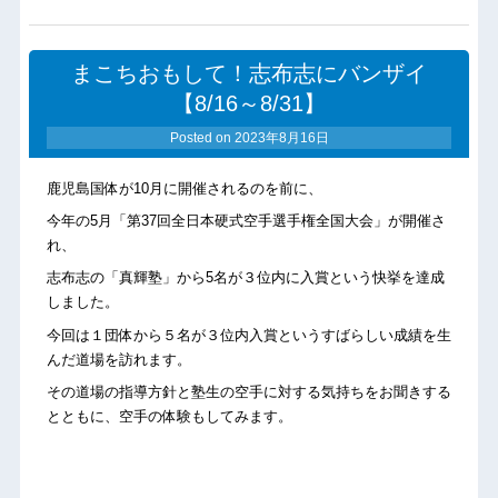
まこちおもして！志布志にバンザイ
【8/16～8/31】
Posted on
2023年8月16日
鹿児島国体が10月に開催されるのを前に、
今年の5月「第37回全日本硬式空手選手権全国大会」が開催さ
れ、
志布志の「真輝塾」から5名が３位内に入賞という快挙を達成
しました。
今回は１団体から５名が３位内入賞というすばらしい成績を生
んだ道場を訪れます。
その道場の指導方針と塾生の空手に対する気持ちをお聞きする
とともに、空手の体験もしてみます。