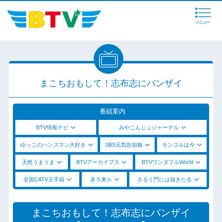
メニュー
まこちおもして！志布志にバンザイ
番組案内
BTV情報ナビ
みやこんじょジャーナル
ゆっこのハンズマン大好き
SBS元気告知板
モンゴルは今
天然うまうま
BTVアーカイブス
BTVワンダフルWorld
全国CATV玉手箱
未ラ来ル
さるく門には福きたる
まこちおもして！志布志にバンザイ