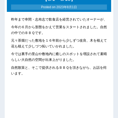
Posted on
2023年8月1日
昨年まで串間・志布志で飲食店を経営されていたオーナーが、
今年の６月から形態をかえて営業をスタートされました。自然
の中でのＢＢＱです。
元々茶畑だった敷地を１６年前から少しずつ改良、木を植えて
花も植えて少しづつ拓いていかれました。
今では裏手の里山や敷地内に癒しのスポットを増設されて素晴
らしい大自然の空間が出来上がりました。
自然散策と、そこで提供されるＢＢＱを頂きながら、お話を伺
います。