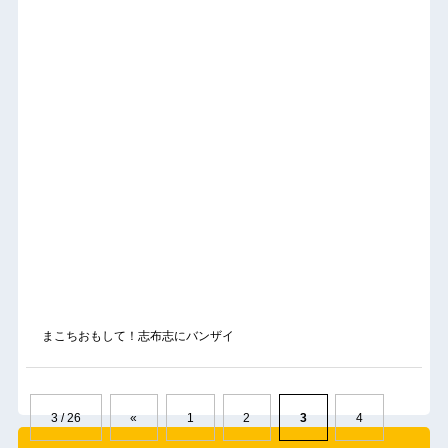
まこちおもして！志布志にバンザイ
3 / 26
«
1
2
3
4