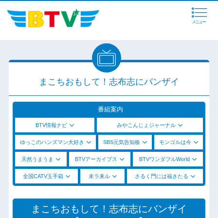
メニュー
まこちおもして！志布志にバンザイ
番組案内
BTV情報ナビ
みやこんじょジャーナル
ゆっこのハンズマン大好き
SBS元気告知板
モンゴルは今
天然うまうま
BTVアーカイブス
BTVワンダフルWorld
全国CATV玉手箱
未ラ来ル
さるく門には福きたる
まこちおもして！志布志にバンザイ