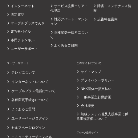
インターネット
サービス提供エリア・
障害・メンテナンス情
代理店
報
固定電話
対応アパート・マンシ
広告料金案内
ケーブルプラスでんき
ョン
BTVモバイル
各種変更手続きについ
て
市民チャンネル
よくあるご質問
ユーザーサポート
ユーザーサポート
このサイトについて
サイトマップ
テレビについて
プライバシーポリシー
インターネットについて
NHK団体一括支払い
ケーブルプラス電話について
一般事業主行動計画
各種変更手続きについて
会社概要
よくあるご質問
無線システム普及支援事業に係
ユーザーページログイン
る事後評価について
セルフページログイン
グループ企業サイト
コミュニティーチャンネル