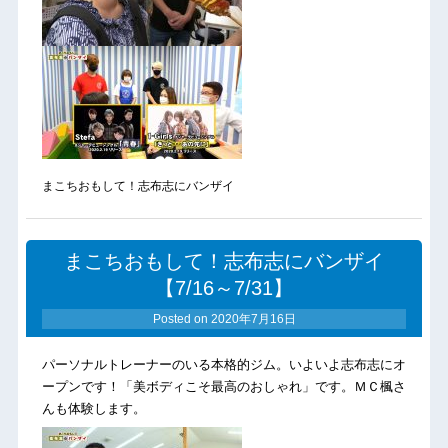
まこちおもして！志布志にバンザイ
まこちおもして！志布志にバンザイ
【7/16～7/31】
Posted on
2020年7月16日
パーソナルトレーナーのいる本格的ジム。いよいよ志布志にオ
ープンです！「美ボディこそ最高のおしゃれ」です。ＭＣ楓さ
んも体験します。