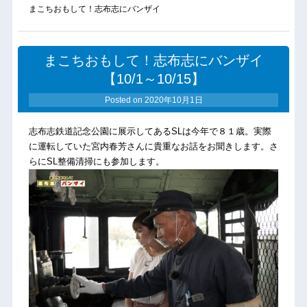
まこちおもして！志布志にバンザイ
まこちおもして！志布志にバンザイ
【10/1～10/15】
Posted on
2020年10月1日
志布志鉄道記念公園に展示してあるSLは今年で８１歳。実際
に運転していた宮内春芳さんに貴重なお話をお聞きします。さ
らにSL整備清掃にも参加します。