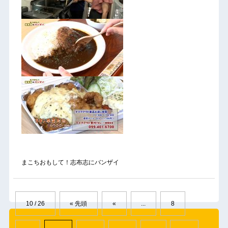
まこちおもして！志布志にバンザイ
10 / 26
« 先頭
«
...
8