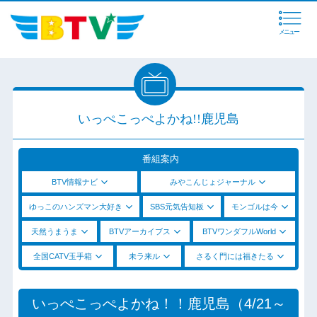
メニュー
いっぺこっぺよかね!!鹿児島
番組案内
BTV情報ナビ
みやこんじょジャーナル
ゆっこのハンズマン大好き
SBS元気告知板
モンゴルは今
天然うまうま
BTVアーカイブス
BTVワンダフルWorld
全国CATV玉手箱
未ラ来ル
さるく門には福きたる
いっぺこっぺよかね！！鹿児島（4/21～