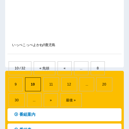
いっぺこっぺよかね!!鹿児島
10 / 32
« 先頭
«
...
8
9
10
11
12
...
20
30
...
»
最後 »
番組案内
番組表