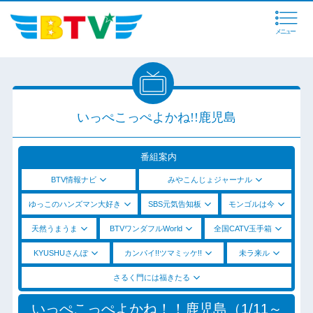
メニュー
いっぺこっぺよかね!!鹿児島
番組案内
BTV情報ナビ
みやこんじょジャーナル
ゆっこのハンズマン大好き
SBS元気告知板
モンゴルは今
天然うまうま
BTVワンダフルWorld
全国CATV玉手箱
KYUSHUさんぽ
カンパイ!!ツマミッケ!!
未ラ来ル
さるく門には福きたる
いっぺこっぺよかね！！鹿児島（1/11～