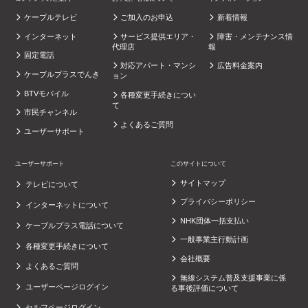
ケーブルテレビ
ご加入のお申込
新着情報
インターネット
サービス提供エリア・
障害・メンテナンス情
代理店
報
固定電話
対応アパート・マンシ
広告料金案内
ケーブルプラスでんき
ョン
BTVモバイル
各種変更手続きについ
て
市民チャンネル
よくあるご質問
ユーザーサポート
ユーザーサポート
このサイトについて
サイトマップ
テレビについて
プライバシーポリシー
インターネットについて
NHK団体一括支払い
ケーブルプラス電話について
一般事業主行動計画
各種変更手続きについて
会社概要
よくあるご質問
無線システム普及支援事業に係
ユーザーページログイン
る事後評価について
セルフページログイン