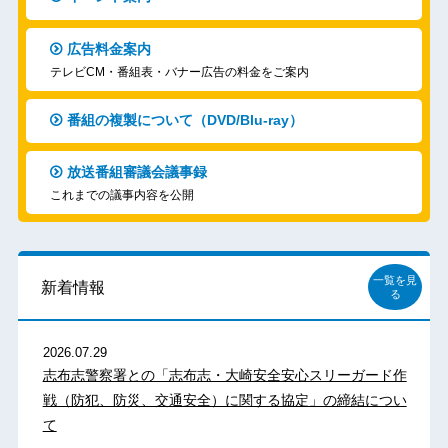
広告料金案内
テレビCM・番組表・バナー広告の料金をご案内
番組の複製について（DVD/Blu-ray）
放送番組審議会議事録
これまでの議事内容を公開
一覧を見
新着情報
る
2026.07.29
志布志警察署との「志布志・大崎安全安心スリーガード作
戦（防犯、防災、交通安全）に関する協定」の締結につい
て