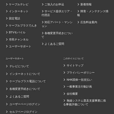
ケーブルテレビ
ご加入のお申込
新着情報
インターネット
サービス提供エリア・
障害・メンテナンス情
代理店
報
固定電話
対応アパート・マンシ
広告料金案内
ケーブルプラスでんき
ョン
BTVモバイル
各種変更手続きについ
て
市民チャンネル
よくあるご質問
ユーザーサポート
ユーザーサポート
このサイトについて
サイトマップ
テレビについて
プライバシーポリシー
インターネットについて
NHK団体一括支払い
ケーブルプラス電話について
一般事業主行動計画
各種変更手続きについて
会社概要
よくあるご質問
無線システム普及支援事業に係
ユーザーページログイン
る事後評価について
セルフページログイン