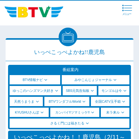
メニュー
いっぺこっぺよかね!!鹿児島
番組案内
BTV情報ナビ
みやこんじょジャーナル
ゆっこのハンズマン大好き
SBS元気告知板
モンゴルは今
天然うまうま
BTVワンダフルWorld
全国CATV玉手箱
KYUSHUさんぽ
カンパイ!!ツマミッケ!!
未ラ来ル
さるく門には福きたる
いっぺこっぺよかね！！鹿児島（2/11～