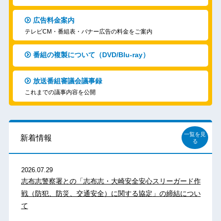
広告料金案内
テレビCM・番組表・バナー広告の料金をご案内
番組の複製について（DVD/Blu-ray）
放送番組審議会議事録
これまでの議事内容を公開
一覧を見
新着情報
る
2026.07.29
志布志警察署との「志布志・大崎安全安心スリーガード作
戦（防犯、防災、交通安全）に関する協定」の締結につい
て