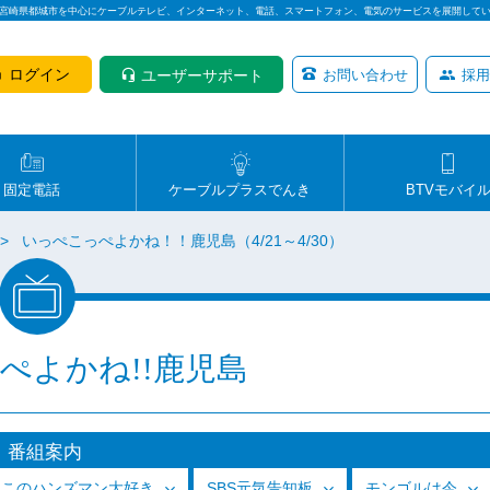
は宮崎県都城市を中心にケーブルテレビ、インターネット、電話、スマートフォン、電気のサービスを展開して
ログイン
ユーザーサポート
お問い合わせ
採用
固定電話
ケーブルプラスでんき
BTVモバイ
いっぺこっぺよかね！！鹿児島（4/21～4/30）
ぺよかね!!鹿児島
番組案内
っこのハンズマン大好き
SBS元気告知板
モンゴルは今