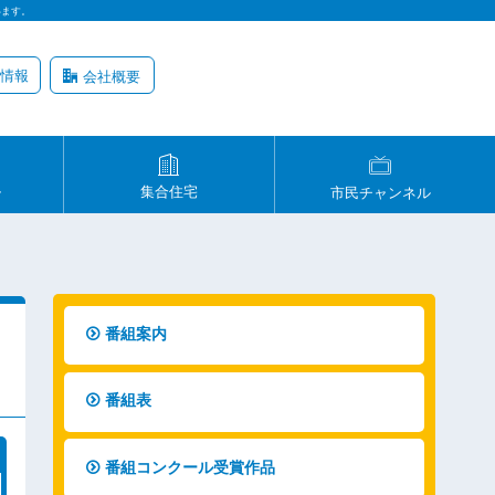
います。
情報
会社概要
ル
集合住宅
市民チャンネル
番組案内
番組表
番組コンクール受賞作品