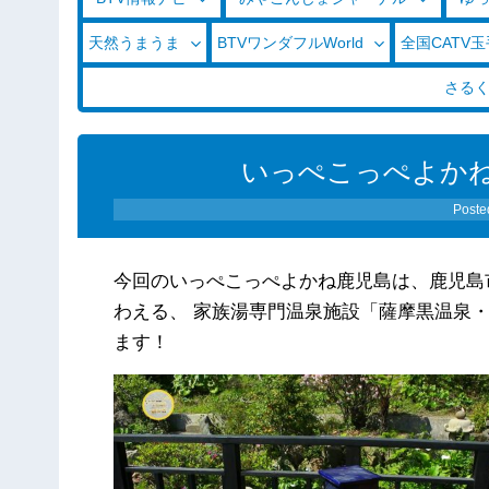
天然うまうま
BTVワンダフルWorld
全国CATV
さる
いっぺこっぺよかね！
Poste
今回のいっぺこっぺよかね鹿児島は、鹿児島
わえる、 家族湯専門温泉施設「薩摩黒温泉
ます！