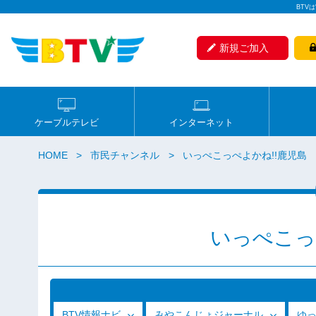
BTV
新規ご加入
ケーブルテレビ
インターネット
HOME
市民チャンネル
いっぺこっぺよかね!!鹿児島
いっぺこっ
BTV情報ナビ
みやこんじょジャーナル
ゆ