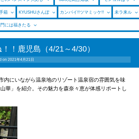
玉手箱
KYUSHUさんぽ
カンパイ!!ツマミッケ!!
未ラ来ル
く門には福きたる
！鹿児島（4/21～4/30）
d on
2021年4月21日
市内にいながら温泉地のリゾート温泉宿の雰囲気を味
・山華」を紹介。その魅力を森奈々恵が体感リポートし