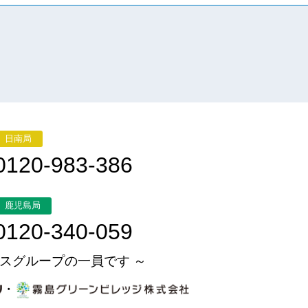
日南局
0120-983-386
鹿児島局
0120-340-059
スグループの一員です ～
・