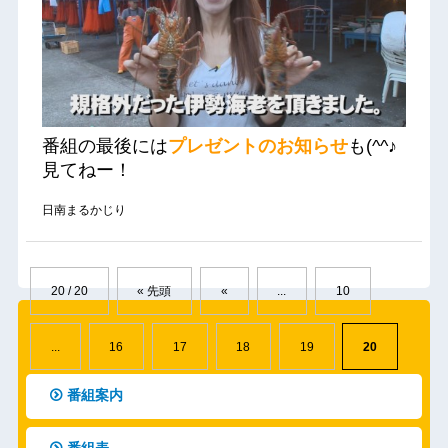
番組の最後には
プレゼントのお知らせ
も(^^♪
見てねー！
日南まるかじり
20 / 20
« 先頭
«
...
10
...
16
17
18
19
20
番組案内
番組表