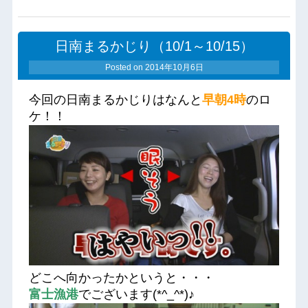
日南まるかじり（10/1～10/15）
Posted on
2014年10月6日
今回の日南まるかじりはなんと
早朝4時
のロ
ケ！！
どこへ向かったかというと・・・
富士漁港
でございます(*^_^*)♪