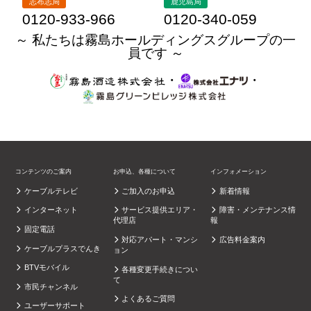
志布志局
鹿児島局
0120-933-966
0120-340-059
～ 私たちは霧島ホールディングスグループの一
員です ～
・
・
コンテンツのご案内
お申込、各種について
インフォメーション
ケーブルテレビ
ご加入のお申込
新着情報
インターネット
サービス提供エリア・
障害・メンテナンス情
代理店
報
固定電話
対応アパート・マンシ
広告料金案内
ケーブルプラスでんき
ョン
BTVモバイル
各種変更手続きについ
て
市民チャンネル
よくあるご質問
ユーザーサポート