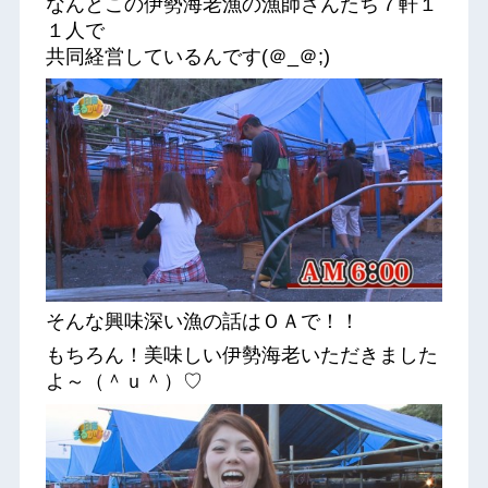
なんとこの伊勢海老漁の漁師さんたち７軒１
１人で
共同経営しているんです(＠_＠;)
そんな興味深い漁の話はＯＡで！！
もちろん！美味しい伊勢海老いただきました
よ～（＾ｕ＾）♡