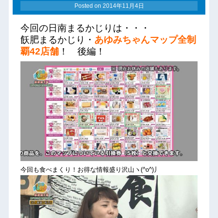
Posted on
2014年11月4日
今回の日南まるかじりは・・・
飫肥まるかじり・
あゆみちゃんマップ全制
覇42店舗
！ 後編！
今回も食べまくり！お得な情報盛り沢山ヽ(^o^)丿