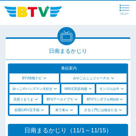
メニュー
日南まるかじり
番組案内
BTV情報ナビ
みやこんじょジャーナル
ゆっこのハンズマン大好き
SBS元気告知板
モンゴルは今
天然うまうま
BTVアーカイブス
BTVワンダフルWorld
全国CATV玉手箱
未ラ来ル
さるく門には福きたる
日南まるかじり（11/1～11/15）