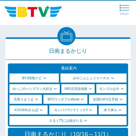
メニュー
日南まるかじり
番組案内
BTV情報ナビ
みやこんじょジャーナル
ゆっこのハンズマン大好き
SBS元気告知板
モンゴルは今
天然うまうま
BTVワンダフルWorld
全国CATV玉手箱
KYUSHUさんぽ
カンパイ!!ツマミッケ!!
未ラ来ル
さるく門には福きたる
日南まるかじり（10/16～11/1）