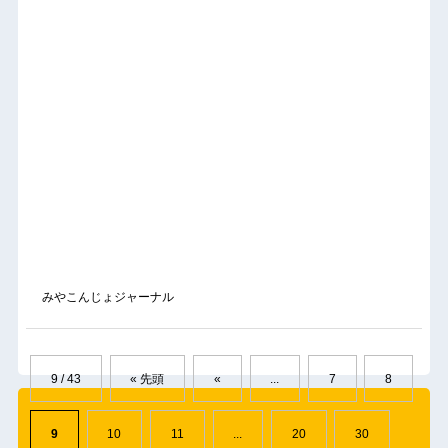
みやこんじょジャーナル
9 / 43
« 先頭
«
...
7
8
9
10
11
...
20
30