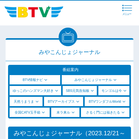
メニュー
みやこんじょジャーナル
番組案内
BTV情報ナビ
みやこんじょジャーナル
ゆっこのハンズマン大好き
SBS元気告知板
モンゴルは今
天然うまうま
BTVアーカイブス
BTVワンダフルWorld
全国CATV玉手箱
未ラ来ル
さるく門には福きたる
みやこんじょジャーナル（2023.12/21～