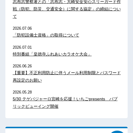
志布志警察署との「志布志・大崎安全安心スリーガード作
戦（防犯、防災、交通安全）に関する協定」の締結につい
て
2026.07.06
「防犯設備士資格」の取得について
2026.07.01
特別番組「皇徳寺ふれあいカラオケ大会」
2026.06.26
【重要】不正利用防止に伴うメール利用制限とパスワード
再設定のお願い
2026.05.28
5/30 テゲバジャーロ宮崎を応援！いちごpresents パブ
リックビューイング開催