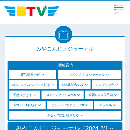
メニュー
みやこんじょジャーナル
番組案内
BTV情報ナビ
みやこんじょジャーナル
ゆっこのハンズマン大好き
SBS元気告知板
モンゴルは今
天然うまうま
BTVワンダフルWorld
全国CATV玉手箱
KYUSHUさんぽ
カンパイ!!ツマミッケ!!
未ラ来ル
さるく門には福きたる
みやこんじょジャーナル（2024.2/1～