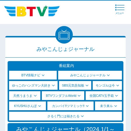
メニュー
みやこんじょジャーナル
番組案内
BTV情報ナビ
みやこんじょジャーナル
ゆっこのハンズマン大好き
SBS元気告知板
モンゴルは今
天然うまうま
BTVワンダフルWorld
全国CATV玉手箱
KYUSHUさんぽ
カンパイ!!ツマミッケ!!
未ラ来ル
さるく門には福きたる
みやこんじょジャーナル（2024.1/1～