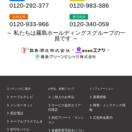
0120-292-377
0120-983-386
志布志局
鹿児島局
0120-933-966
0120-340-059
～ 私たちは霧島ホールディングスグループの一
員です ～
・
・
コンテンツのご案内
お申込、各種について
インフォメーション
ケーブルテレビ
ご加入のお申込
新着情報
インターネット
サービス提供エリア・
障害・メンテナンス情
代理店
報
固定電話
対応アパート・マンシ
広告料金案内
ケーブルプラスでんき
ョン
BTVモバイル
各種変更手続きについ