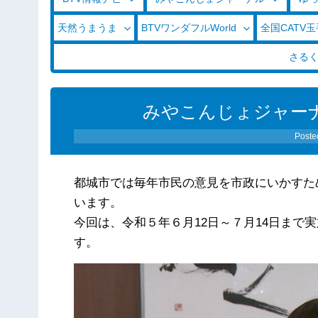
天然うまうま
BTVワンダフルWorld
全国CATV
さる
みやこんじょジャーナル（
Poste
都城市では毎年市民の意見を市政にいかすた
います。
今回は、令和５年６月12日～７月14日まで
す。