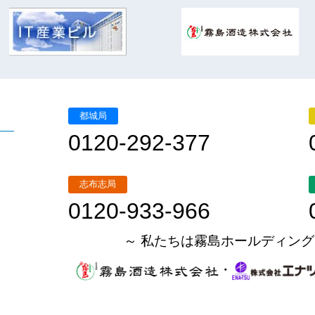
都城局
0120-292-377
志布志局
0120-933-966
～ 私たちは霧島ホールディング
・