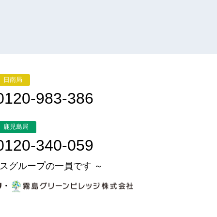
日南局
0120-983-386
鹿児島局
0120-340-059
スグループの一員です ～
・