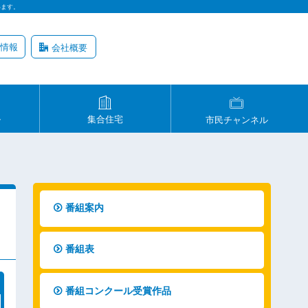
います。
情報
会社概要
ル
集合住宅
市民チャンネル
番組案内
番組表
番組コンクール受賞作品