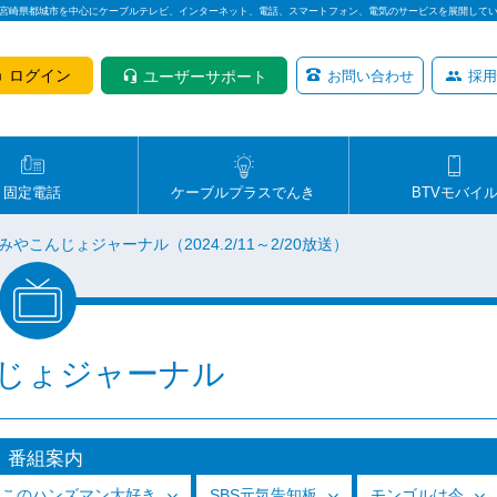
は宮崎県都城市を中心にケーブルテレビ、インターネット、電話、スマートフォン、電気のサービスを展開して
ログイン
ユーザーサポート
お問い合わせ
採用
固定電話
ケーブルプラスでんき
BTVモバイ
みやこんじょジャーナル（2024.2/11～2/20放送）
じょジャーナル
番組案内
っこのハンズマン大好き
SBS元気告知板
モンゴルは今