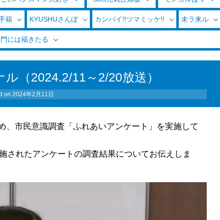
玉手箱
KYUSHUさんぽ
カンパイ!!ツマミッケ!!
未ラ来ル
く門には福きたる
2024.2/11～2/20放送）
d on
2024年2月11日
め、市民意識調査「ふれあいアンケート」を実施して
実施されたアンケートの調査結果についてお伝えしま