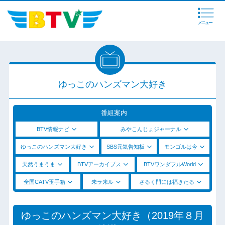
メニュー
ゆっこのハンズマン大好き
番組案内
BTV情報ナビ
みやこんじょジャーナル
ゆっこのハンズマン大好き
SBS元気告知板
モンゴルは今
天然うまうま
BTVアーカイブス
BTVワンダフルWorld
全国CATV玉手箱
未ラ来ル
さるく門には福きたる
ゆっこのハンズマン大好き（2019年８月