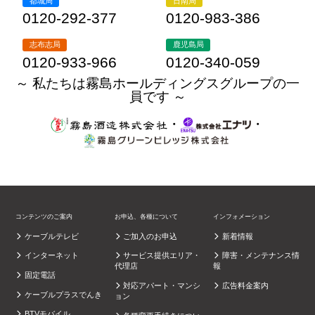
都城局
日南局
0120-292-377
0120-983-386
志布志局
鹿児島局
0120-933-966
0120-340-059
～ 私たちは霧島ホールディングスグループの一
員です ～
・
・
コンテンツのご案内
お申込、各種について
インフォメーション
ケーブルテレビ
ご加入のお申込
新着情報
インターネット
サービス提供エリア・
障害・メンテナンス情
代理店
報
固定電話
対応アパート・マンシ
広告料金案内
ケーブルプラスでんき
ョン
BTVモバイル