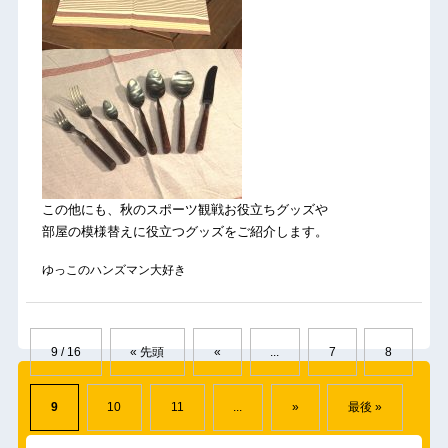
この他にも、秋のスポーツ観戦お役立ちグッズや
部屋の模様替えに役立つグッズをご紹介します。
ゆっこのハンズマン大好き
9 / 16
« 先頭
«
...
7
8
9
10
11
...
»
最後 »