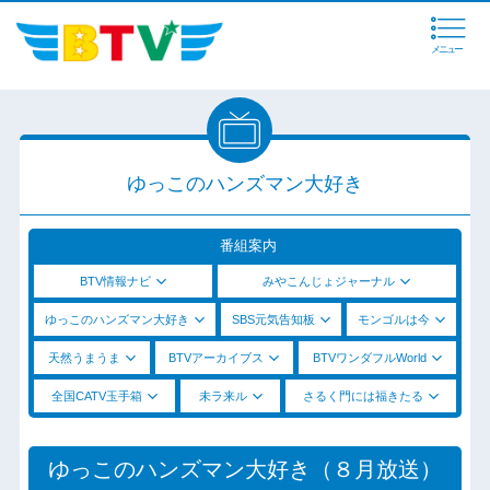
メニュー
ゆっこのハンズマン大好き
番組案内
BTV情報ナビ
みやこんじょジャーナル
ゆっこのハンズマン大好き
SBS元気告知板
モンゴルは今
天然うまうま
BTVアーカイブス
BTVワンダフルWorld
全国CATV玉手箱
未ラ来ル
さるく門には福きたる
ゆっこのハンズマン大好き（８月放送）